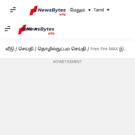
மேலும்
Tamil
Tamil
வீடு
/
செய்தி
/
தொழில்நுட்பம் செய்தி
/
Free Fire MAX இலவச குறியீடுகள்: மே 18-க்கான குறியீடுகள் பெறுவதற்கான வழிமுறைகள்
ADVERTISEMENT