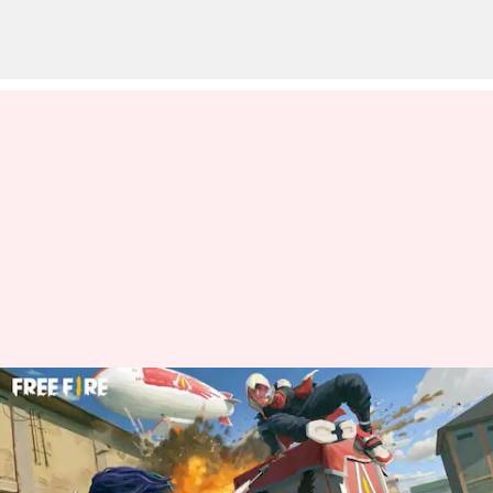
Free Fire MAX இலவச
குறியீடுகள்: மே 18-க்கான
குறியீடுகள்