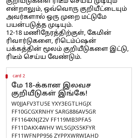
குறியீடுகளை ரிடீம் செய்ய முடியும்
என்றாலும், ஒவ்வொரு குறியீட்டையும்
அவர்களால் ஒரு முறை மட்டுமே
பயன்படுத்த முடியும்.
12-18 மணிநேரத்திற்குள், கேமின்
ரிவார்டுகளை, ரிடெம்ப்ஷன்
பக்கத்தின் மூலம் குறியீடுகளை இட்டு,
card 2
மே 18-க்கான இலவச
குறியீடுகள் இங்கே!
W0JJAFV3TU5E YXY3EGTLHGJX
FF10GCGXRNHY SARG886AV5GR
FF1164XNJZ2V FF119MB3PFA5
FF11DAKX4WHV WLSGJXS5KFYR
FF11WFNPP956 ZYPPXWRWIAHD