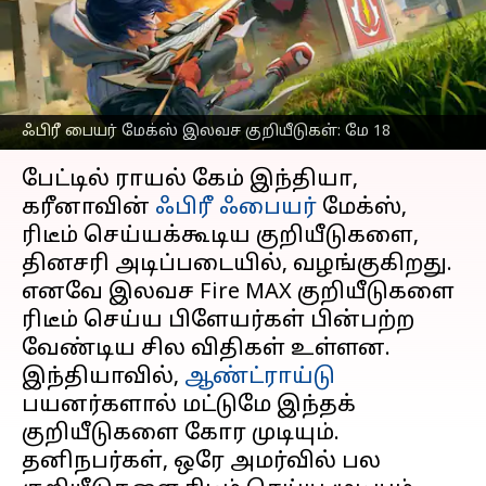
பெறுவதற்கான
வழிமுறைகள்
எழுதியவர்
May 18, 2023
09:24 am
Venkatalakshmi V
ஃபிரீ பையர் மேக்ஸ் இலவச குறியீடுகள்: மே 18
செய்தி முன்னோட்டம்
பேட்டில் ராயல் கேம் இந்தியா,
கரீனாவின்
ஃபிரீ ஃபையர்
மேக்ஸ்,
ரிடீம் செய்யக்கூடிய குறியீடுகளை,
தினசரி அடிப்படையில், வழங்குகிறது.
எனவே இலவச Fire MAX குறியீடுகளை
ரிடீம் செய்ய பிளேயர்கள் பின்பற்ற
வேண்டிய சில விதிகள் உள்ளன.
இந்தியாவில்,
ஆண்ட்ராய்டு
பயனர்களால் மட்டுமே இந்தக்
குறியீடுகளை கோர முடியும்.
தனிநபர்கள், ஒரே அமர்வில் பல