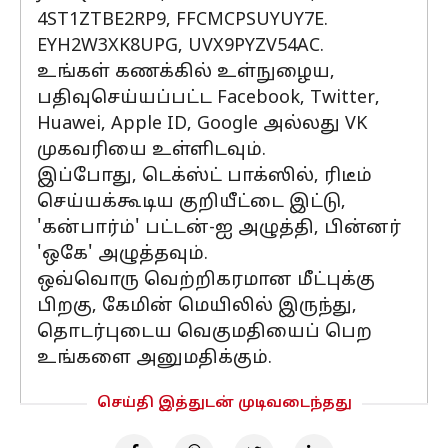
4ST1ZTBE2RP9, FFCMCPSUYUY7E.
EYH2W3XK8UPG, UVX9PYZV54AC.
உங்கள் கணக்கில் உள்நுழைய,
பதிவுசெய்யப்பட்ட Facebook, Twitter,
Huawei, Apple ID, Google அல்லது VK
முகவரியை உள்ளிடவும்.
இப்போது, டெக்ஸ்ட் பாக்ஸில், ரிடீம்
செய்யக்கூடிய குறியீட்டை இட்டு,
'கன்பார்ம்' பட்டன்-ஐ அழுத்தி, பின்னர்
'ஒகே' அழுத்தவும்.
ஒவ்வொரு வெற்றிகரமான மீட்புக்கு
பிறகு, கேமின் மெயிலில் இருந்து,
தொடர்புடைய வெகுமதியைப் பெற
உங்களை அனுமதிக்கும்.
செய்தி இத்துடன் முடிவடைந்தது