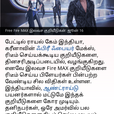
பெறுவதற்கான
வழிமுறைகள்
எழுதியவர்
Jun 16, 2023
09:33 am
Prasanna Venkatesh
Free Fire MAX இலவச குறியீடுகள்: ஜூன் 16
செய்தி முன்னோட்டம்
பேட்டில் ராயல் கேம் இந்தியா,
கரீனாவின்
ஃபிரீ ஃபையர்
மேக்ஸ்,
ரிடீம் செய்யக்கூடிய குறியீடுகளை,
தினசரிஅடிப்படையில், வழங்குகிறது.
எனவே இலவச Fire MAX குறியீடுகளை
ரிடீம் செய்ய பிளேயர்கள் பின்பற்ற
வேண்டிய சில விதிகள் உள்ளன.
இந்தியாவில்,
ஆண்ட்ராய்டு
பயனர்களால் மட்டுமே இந்தக்
குறியீடுகளை கோர முடியும்.
தனிநபர்கள், ஒரே அமர்வில் பல