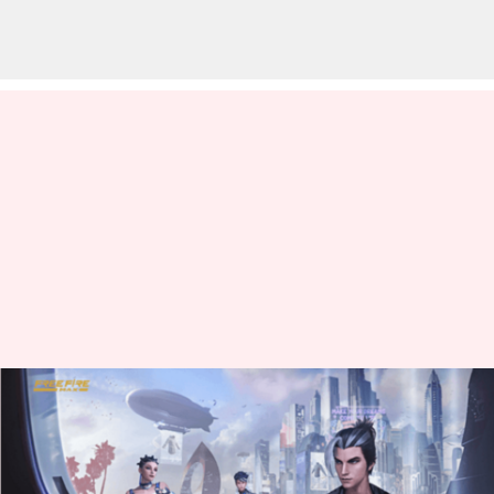
Free Fire MAX இலவச
குறியீடுகள்: ஜூன் 16-
க்கான குறியீடுகள்