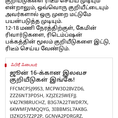
குறியீடுகளை ரிடீம் செய்ய முடியும்
என்றாலும், ஒவ்வொரு குறியீட்டையும்
அவர்களால் ஒரு முறை மட்டுமே
பயன்படுத்த முடியும்.
12-18 மணி நேரத்திற்குள், கேமின்
ரிவார்டுகளை, ரிடெம்ப்ஷன்
பக்கத்தின் மூலம் குறியீடுகளை இட்டு,
ஃபிரீ ஃபையர்
ஜூன் 16-க்கான இலவச
குறியீடுகள் இங்கே!
FFCMCPSJ99S3, MCPW3D28VZD6,
ZZZ6NT3PDSH, XZJZE25WEFJJ.
V427K98RUCHZ, B3G7A22TWDR7X,
6KWMFJVMQQYG, 3IBBMSL7AK8G.
J3ZKQ57Z2P2P, GCNVA2PDRGRZ,