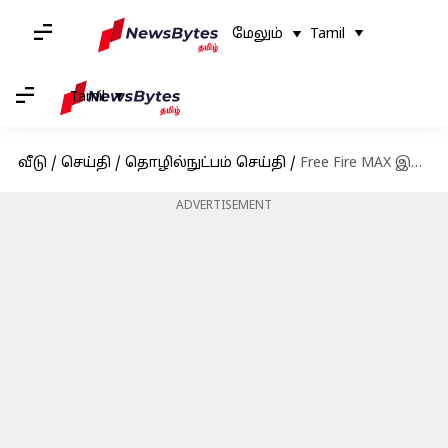
மேலும்
Tamil
Tamil
வீடு
/
செய்தி
/
தொழில்நுட்பம் செய்தி
/
Free Fire MAX இலவச குறியீடுகள்: ஜூன் 16-க்கான குறியீடுகள் பெறுவதற்கான வழிமுறைகள்
ADVERTISEMENT