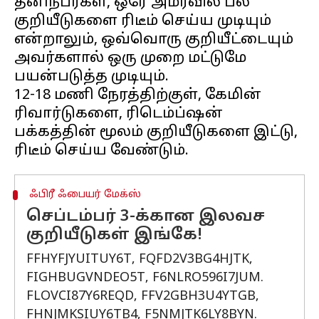
தனிநபர்கள், ஒரே அமர்வில் பல
குறியீடுகளை ரிடீம் செய்ய முடியும்
என்றாலும், ஒவ்வொரு குறியீட்டையும்
அவர்களால் ஒரு முறை மட்டுமே
பயன்படுத்த முடியும்.
12-18 மணி நேரத்திற்குள், கேமின்
ரிவார்டுகளை, ரிடெம்ப்ஷன்
பக்கத்தின் மூலம் குறியீடுகளை இட்டு,
ஃபிரீ ஃபையர் மேக்ஸ்
செப்டம்பர் 3-க்கான இலவச
குறியீடுகள் இங்கே!
FFHYFJYUITUY6T, FQFD2V3BG4HJTK,
FIGHBUGVNDEO5T, F6NLRO596I7JUM.
FLOVCI87Y6REQD, FFV2GBH3U4YTGB,
FHNJMKSIUY6TB4, F5NMJTK6LY8BYN.