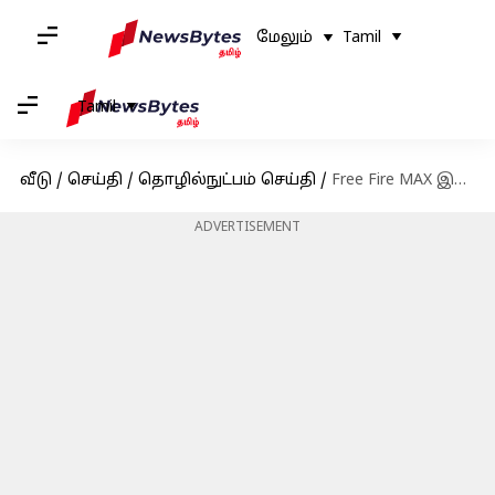
மேலும்
Tamil
Tamil
வீடு
/
செய்தி
/
தொழில்நுட்பம் செய்தி
/
Free Fire MAX இலவச குறியீடுகள்: செப்டம்பர் 3-க்கான குறியீடுகள் பெறுவதற்கான வழிமுறைகள்
ADVERTISEMENT