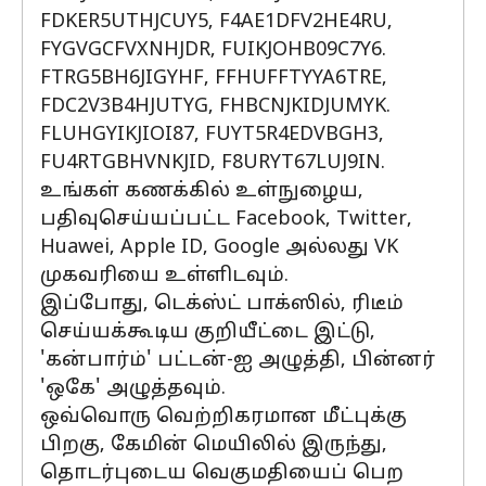
FDKER5UTHJCUY5, F4AE1DFV2HE4RU,
FYGVGCFVXNHJDR, FUIKJOHB09C7Y6.
FTRG5BH6JIGYHF, FFHUFFTYYA6TRE,
FDC2V3B4HJUTYG, FHBCNJKIDJUMYK.
FLUHGYIKJIOI87, FUYT5R4EDVBGH3,
FU4RTGBHVNKJID, F8URYT67LUJ9IN.
உங்கள் கணக்கில் உள்நுழைய,
பதிவுசெய்யப்பட்ட Facebook, Twitter,
Huawei, Apple ID, Google அல்லது VK
முகவரியை உள்ளிடவும்.
இப்போது, டெக்ஸ்ட் பாக்ஸில், ரிடீம்
செய்யக்கூடிய குறியீட்டை இட்டு,
'கன்பார்ம்' பட்டன்-ஐ அழுத்தி, பின்னர்
'ஒகே' அழுத்தவும்.
ஒவ்வொரு வெற்றிகரமான மீட்புக்கு
பிறகு, கேமின் மெயிலில் இருந்து,
தொடர்புடைய வெகுமதியைப் பெற