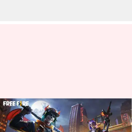
Free Fire MAX இலவச
குறியீடுகள்: செப்டம்பர் 3-
க்கான குறியீடுகள்