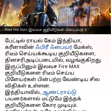
பெறுவதற்கான
வழிமுறைகள்
எழுதியவர்
Sep 03, 2023
08:49 am
Prasanna Venkatesh
Free Fire MAX இலவச குறியீடுகள்: செப்டம்பர் 3
செய்தி முன்னோட்டம்
பேட்டில் ராயல் கேம் இந்தியா,
கரீனாவின்
ஃபிரீ ஃபையர்
மேக்ஸ்,
ரிடீம் செய்யக்கூடிய குறியீடுகளை,
தினசரிஅடிப்படையில், வழங்குகிறது.
இருப்பினும் இலவச Fire MAX
குறியீடுகளை ரிடீம் செய்ய
பிளேயர்கள் பின்பற்ற வேண்டிய சில
விதிகள் உள்ளன.
இந்தியாவில்,
ஆண்ட்ராய்டு
பயனர்களால் மட்டுமே இந்தக்
குறியீடுகளை கோர முடியும்.