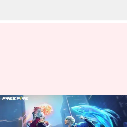
Free Fire MAX இலவச
குறியீடுகள்: நவம்பர் 6-
க்கான குறியீடுகள்