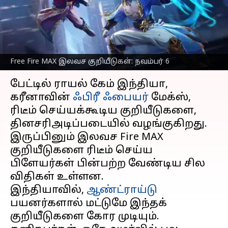
பெறுவதற்கான
வழிமுறைகள்
எழுதியவர்
Nov 06, 2023
09:28 am
Prasanna Venkatesh
Free Fire MAX இலவச குறியீடுகள்: நவம்பர் 6
செய்தி முன்னோட்டம்
பேட்டில் ராயல் கேம் இந்தியா,
கரீனாவின்
ஃபிரீ ஃபையர்
மேக்ஸ்,
ரிடீம் செய்யக்கூடிய குறியீடுகளை,
தினசரிஅடிப்படையில் வழங்குகிறது.
இருப்பினும் இலவச Fire MAX
குறியீடுகளை ரிடீம் செய்ய
பிளேயர்கள் பின்பற்ற வேண்டிய சில
விதிகள் உள்ளன.
இந்தியாவில்,
ஆண்ட்ராய்டு
பயனர்களால் மட்டுமே இந்தக்
குறியீடுகளை கோர முடியும்.