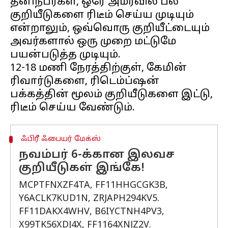
தனிநபர்கள், ஒரே அமர்வில் பல
குறியீடுகளை ரிடீம் செய்ய முடியும்
என்றாலும், ஒவ்வொரு குறியீட்டையும்
அவர்களால் ஒரு முறை மட்டுமே
பயன்படுத்த முடியும்.
12-18 மணி நேரத்திற்குள், கேமின்
ரிவார்டுகளை, ரிடெம்ப்ஷன்
பக்கத்தின் மூலம் குறியீடுகளை இட்டு,
ஃபிரீ ஃபையர் மேக்ஸ்
நவம்பர் 6-க்கான இலவச
குறியீடுகள் இங்கே!
MCPTFNXZF4TA, FF11HHGCGK3B,
Y6ACLK7KUD1N, ZRJAPH294KV5.
FF11DAKX4WHV, B6IYCTNH4PV3,
X99TK56XDJ4X, FF1164XNJZ2V.