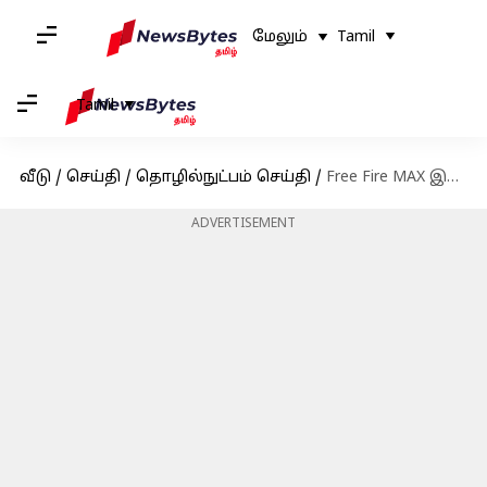
மேலும்
Tamil
Tamil
வீடு
/
செய்தி
/
தொழில்நுட்பம் செய்தி
/
Free Fire MAX இலவச குறியீடுகள்: நவம்பர் 6-க்கான குறியீடுகள் பெறுவதற்கான வழிமுறைகள்
ADVERTISEMENT