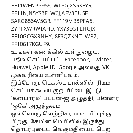
FF11WFNPP956, WLSGJXS5KFYR,
FF11NJN5YS3E, W0JJAFV3TU5E.
SARG886AV5GR, FF119MB3PFA5,
ZYPPXWRWIAHD, YXY3EGTLHGJX.
FF10GCGXRNHY, 8F3QZKNTLWBZ,
FF10617KGUF9.
உங்கள் கணக்கில் உள்நுழைய,
பதிவுசெய்யப்பட்ட Facebook, Twitter,
Huawei, Apple ID, Google அல்லது VK
முகவரியை உள்ளிடவும்.
இப்போது, டெக்ஸ்ட் பாக்ஸில், ரிடீம்
செய்யக்கூடிய குறியீட்டை இட்டு,
'கன்பார்ம்' பட்டன்-ஐ அழுத்தி, பின்னர்
'ஒகே' அழுத்தவும்.
ஒவ்வொரு வெற்றிகரமான மீட்புக்கு
பிறகு, கேமின் மெயிலில் இருந்து,
தொடர்புடைய வெகுமதியைப் பெற