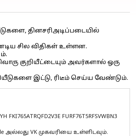
றியீடுகளை, தினசரிஅடிப்படையில்
ண்டிய சில விதிகள் உள்ளன.
ம்.
்வொரு குறியீட்டையும் அவர்களால் ஒரு
JYH FKI765ATRQFD2V3E FURF76T5RFSVWBN3
ogle அல்லது VK முகவரியை உள்ளிடவும்.