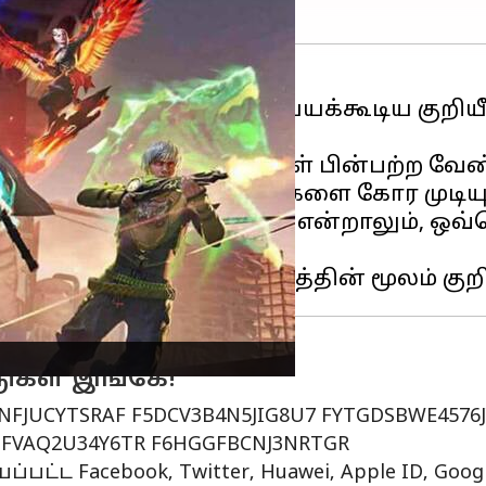
்
ஃபிரீ ஃபையர்
, ரிடீம் செய்யக்கூடிய கு
ளை ரிடீம் செய்ய பிளேயர்கள் பின்பற்ற வே
மட்டுமே இந்தக் குறியீடுகளை கோர முடியு
களை ரிடீம் செய்ய முடியும் என்றாலும், ஒவ
ுகள் இங்கே!
RNFJUCYTSRAF F5DCV3B4N5JIG8U7 FYTGDSBWE4576
GFVAQ2U34Y6TR F6HGGFBCNJ3NRTGR
ட்ட Facebook, Twitter, Huawei, Apple ID, Go