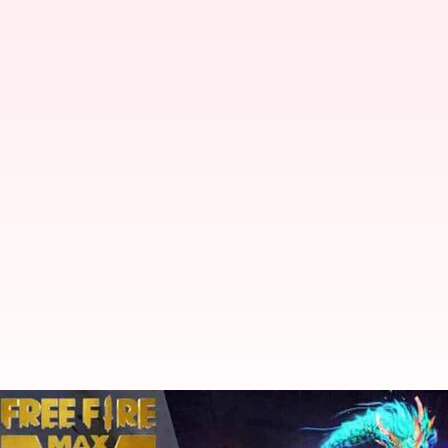
Free Fire MAX இலவச குறியீட