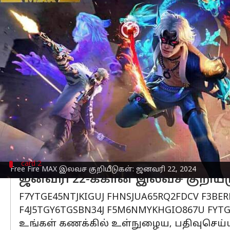
எழுதியவர்
Jan 22, 2024
09:15 am
Venkatalakshmi V
செய்தி முன்னோட்டம்
பேட்டில் ராயல் கேம் இந்தியா, கரீனாவின
வழங்குகிறது.
இருப்பினும் இலவச Fire MAX குறியீடுக
இந்தியாவில்,
ஆண்ட்ராய்டு
பயனர்களால் 
தனிநபர்கள், ஒரே அமர்வில் பல குறியீடு
முறை மட்டுமே பயன்படுத்த முடியும்.
12-18 மணி நேரத்திற்குள்,
கேமின்
card 2
Free Fire MAX இலவச குறியீடுகள்: ஜனவரி 22, 2024
ஜனவரி 22-க்கான இலவச குறியீட
F7YTGE45NTJKIGUJ FHNSJUA65RQ2FDCV F3BE
F4J5TGY6TGSBN34J F5M6NMYKHGIO867U FYT
உங்கள் கணக்கில் உள்நுழைய, பதிவுசெய்யப்ப