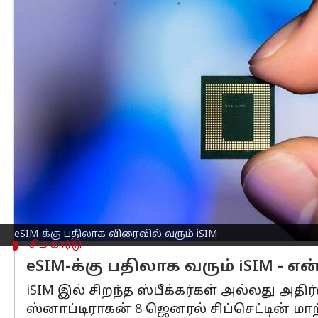
எழுதியவர்
Mar 02, 2023
10:12 am
Siranjeevi
செய்தி முன்னோட்டம்
இன்றைய நவீன டெக்னாலஜியில்
ஸ்மார
ஆண்ட்ராய்டு போன்கள் செயல்திறன் மற்ற
எவ்வாறு பயன்படுத்தலாம் என்பதும் ச
எனவே, பல ஆண்டுகளாக, அழைப்புகளைச் ச
கார்டுகளை பயன்படுத்துகிறோம்.
பின் டெக்னாலஜி மாற மாற, இந்த போக்கு 
ஸ்மார்ட்போன்களுக்கான அடுத்த தீர்வுக
eSIM-க்கு பதிலாக விரைவில் வரும் iSIM
சிம் கார்டு
eSIM-க்கு பதிலாக வரும் iSIM - எ
iSIM இல் சிறந்த ஸ்பீக்கர்கள் அல்லது அத
ஸ்னாப்டிராகன் 8 ஜெனரல் சிப்செட்டின் மா