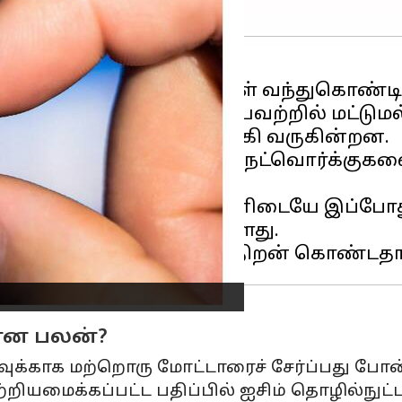
்ட்போன்
களில் பல வசதிகள் வந்துகொண்டி
ும் சார்ஜிங் வேகம் ஆகியவற்றில் மட்டும
ந்தையில் விரைவாக உருவாகி வருகின்றன.
ெய்வதற்கும் டேட்டா நெட்வொர்க்குகளைப் 
eSIM க்கு மாறியது. இதனிடையே இப்போது, ​
்கு Qualcomm தயாராக உள்ளது.
ன்ன பலன்?
ிர்வுக்காக மற்றொரு மோட்டாரைச் சேர்ப்பது போ
ற்றியமைக்கப்பட்ட பதிப்பில் ஐசிம் தொழில்நு