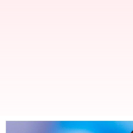
eSIM-க்கு பதிலாக இனி ஸ்மா