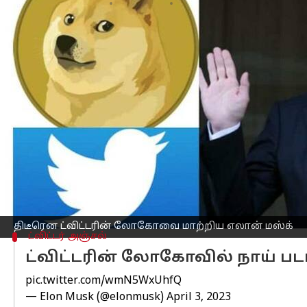
எழுதியவர்
Apr 04, 2023
10:33 am
Siranjeevi
செய்தி முன்னோட்டம்
உலகின் மிகப்பெரிய தொழிலதிபரான ட
கொண்டு வந்துள்ளார். ட்விட்டர் நிறுவன
இதனைத்தொடர்ந்து, ட்விட்டரின் புளூ ட
நீல நிறமும், வணிகர்களுக்கு தங்க நிறமும்
இந்த நிலையில், தற்போது ட்விட்டர் ச
அதாவது, ட்விட்டரின் அடையாளமாக கருதப
இனமான ஷிபா இனுவின் லோகோ வைக்கப
திடீரென ட்விட்டரின் லோகோவை மாற்றிய எலான் மஸ்க்
ட்விட்டர் அஞ்சல்
ட்விட்டரின் லோகோவில் நாய் படம
pic.twitter.com/wmN5WxUhfQ
— Elon Musk (@elonmusk)
April 3, 2023