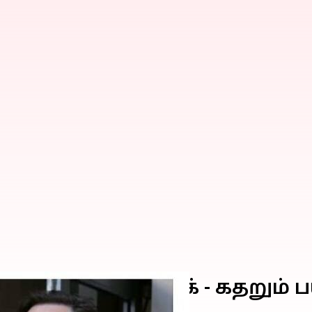
றிய எலான் மஸ்க் - கதறும் 