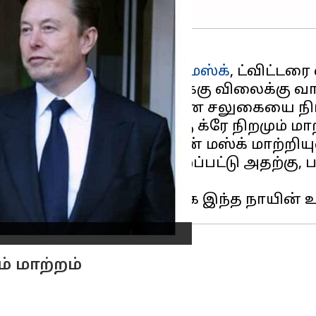
ெஸ்லா நிறுவனர்
எலான் மஸ்க்
, ட்விட்டர
த்தை 44 பில்லியன் டாலருக்கு விலைக்கு வா
ிக் சந்தாதாரர்களுக்கு கட்டண சலுகையை ந
, அரசு சார்ந்தவர்களுக்கு க்ரே நிறமும் மாற
ெயலியின் லோகோவை எலான் மஸ்க் மாற்றியுள
்படும் நீல பறவை மாற்றப்பட்டு அதற்கு, 
்பட்டுள்ளது.
் மாற்றம்