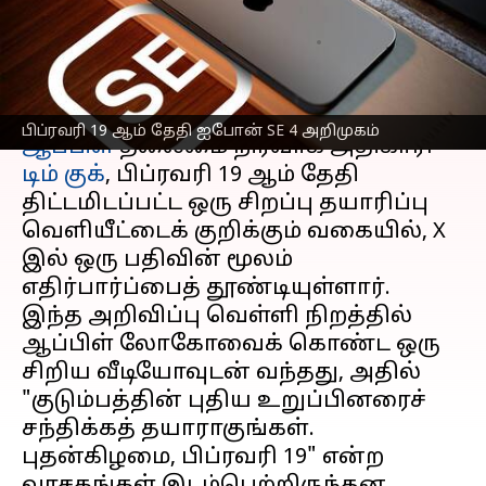
அறிமுகப்படுத்தவுள்ளது
எழுதியவர்
Feb 14, 2025
06:26 pm
Venkatalakshmi V
செய்தி முன்னோட்டம்
பிப்ரவரி 19 ஆம் தேதி ஐபோன் SE 4 அறிமுகம்
ஆப்பிள்
தலைமை நிர்வாக அதிகாரி
டிம் குக்
, பிப்ரவரி 19 ஆம் தேதி
திட்டமிடப்பட்ட ஒரு சிறப்பு தயாரிப்பு
வெளியீட்டைக் குறிக்கும் வகையில், X
இல் ஒரு பதிவின் மூலம்
எதிர்பார்ப்பைத் தூண்டியுள்ளார்.
இந்த அறிவிப்பு வெள்ளி நிறத்தில்
ஆப்பிள் லோகோவைக் கொண்ட ஒரு
சிறிய வீடியோவுடன் வந்தது, அதில்
"குடும்பத்தின் புதிய உறுப்பினரைச்
சந்திக்கத் தயாராகுங்கள்.
புதன்கிழமை, பிப்ரவரி 19" என்ற