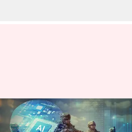
இந்திய ராணுவத்தில்
விரைவில் AI -
என்னென்ன பயன்கள்?