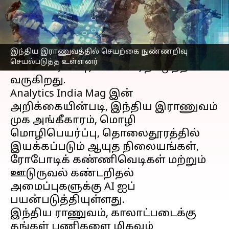
எழுதியவர்
Feb 13, 2023
04:29 pm
Siranjeevi
செய்தி முன்னோட்டம்
இந்திய இராணுவத்தில் செயற்கை நுண்ணறிவு
சமீப காலமாக
AI தொழில்நுட்பம்
செயல்படுத்த உள்ளனர்
மிகப்பெரிய புரட்சியை ஏற்படுத்தி
வருகிறது.
Analytics India Mag இன்
அறிக்கையின்படி, இந்திய இராணுவம்
முக அங்கீகாரம், மொழி
மொழிபெயர்ப்பு, தொலைதூரத்தில்
இயக்கப்படும் ஆயுத நிலையங்கள்,
ரோபோடிக் கண்ணிவெடிகள் மற்றும்
ஊடுருவல் கண்டறிதல்
அமைப்புகளுக்கு AI ஐப்
பயன்படுத்தியுள்ளது.
இந்திய ராணுவம், காலாட்படைக்கு
தங்கள் பணிகளை மிகவும்