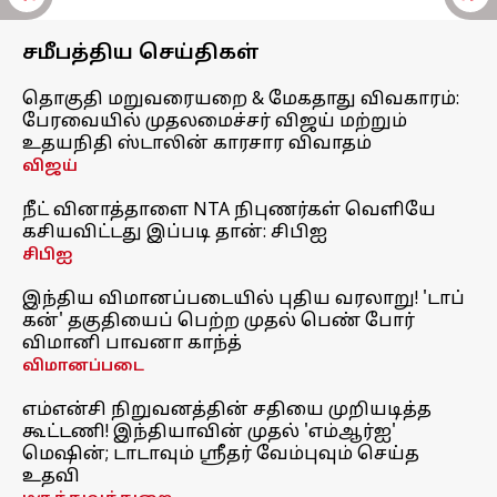
சமீபத்திய செய்திகள்
தொகுதி மறுவரையறை & மேகதாது விவகாரம்:
பேரவையில் முதலமைச்சர் விஜய் மற்றும்
உதயநிதி ஸ்டாலின் காரசார விவாதம்
விஜய்
நீட் வினாத்தாளை NTA நிபுணர்கள் வெளியே
கசியவிட்டது இப்படி தான்: சிபிஐ
சிபிஐ
இந்திய விமானப்படையில் புதிய வரலாறு! 'டாப்
கன்' தகுதியைப் பெற்ற முதல் பெண் போர்
விமானி பாவனா காந்த்
விமானப்படை
எம்என்சி நிறுவனத்தின் சதியை முறியடித்த
கூட்டணி! இந்தியாவின் முதல் 'எம்ஆர்ஐ'
மெஷின்; டாடாவும் ஸ்ரீதர் வேம்புவும் செய்த
உதவி