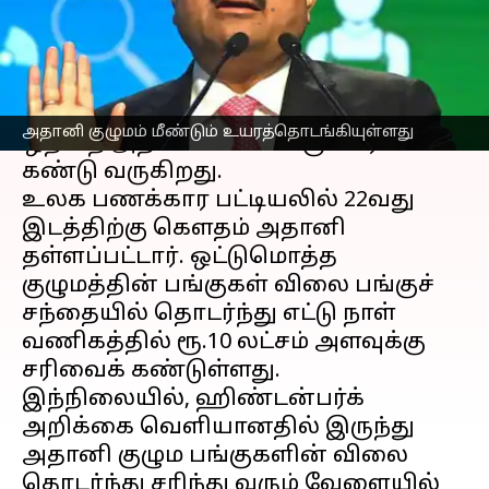
எழுதியவர்
Feb 07, 2023
05:25 pm
Siranjeevi
செய்தி முன்னோட்டம்
அதானி குழுமம்
ஹிண்டன்பர்க்கின்
அதானி குழுமம் மீண்டும் உயரத்தொடங்கியுள்ளது
ஒற்றை அறிவிப்பால் பெரும் சரிவை
கண்டு வருகிறது.
உலக பணக்கார பட்டியலில் 22வது
இடத்திற்கு கெளதம் அதானி
தள்ளப்பட்டார். ஒட்டுமொத்த
குழுமத்தின் பங்குகள் விலை பங்குச்
சந்தையில் தொடர்ந்து எட்டு நாள்
வணிகத்தில் ரூ.10 லட்சம் அளவுக்கு
சரிவைக் கண்டுள்ளது.
இந்நிலையில், ஹிண்டன்பர்க்
அறிக்கை வெளியானதில் இருந்து
அதானி குழும பங்குகளின் விலை
தொடர்ந்து சரிந்து வரும் வேளையில்