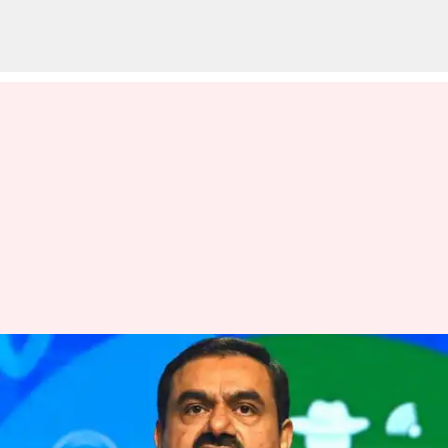
சரிவிலிருந்து மீண்ட
அதானி குழுமம் - 20
சதவீதம் உயர்வு!