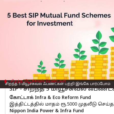
எழுதியவர்
Mar 29, 2023
09:00 pm
Siranjeevi
செய்தி முன்னோட்டம்
மியூச்சுவல் ஃபண்ட்
முதலீடுகள் சரிவை கண
எனவும் கூறப்படுகிறது.
ஆனாலும், மியூச்சுவல் ஃபண்டில் சில SIP
ஐசிஐசி Pru Infrastructure Fund
சிறந்த மியூச்சுவல் ஃபண்ட்கள்
சிறந்த 5 மியூச்சுவல் ஃபண்ட்கள் பற்றி இங்கே பார்ப்போம்
SIP - சிறந்த 5 மியூச்சுவல் ஃபண்
கோட்டாக் Infra & Eco Reform Fund
இத்திட்டத்தில் மாதம் ரூ.5000 முதலீடு செய்
Nippon India Power & Infra Fund