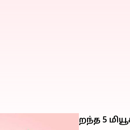
ல் 66,000 லாபம்! சிறந்த 5 மி