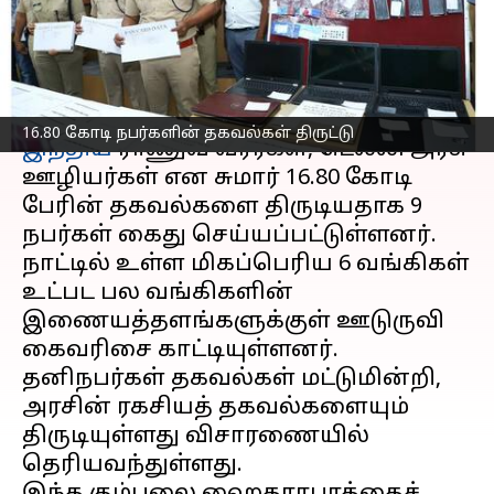
திருட்டு!
எழுதியவர்
Mar 24, 2023
11:21 am
Siranjeevi
செய்தி முன்னோட்டம்
16.80 கோடி நபர்களின் தகவல்கள் திருட்டு
இந்திய
ராணுவ வீரர்கள், டெல்லி அரசு
ஊழியர்கள் என சுமார் 16.80 கோடி
பேரின் தகவல்களை திருடியதாக 9
நபர்கள் கைது செய்யப்பட்டுள்ளனர்.
நாட்டில் உள்ள மிகப்பெரிய 6 வங்கிகள்
உட்பட பல வங்கிகளின்
இணையத்தளங்களுக்குள் ஊடுருவி
கைவரிசை காட்டியுள்ளனர்.
தனிநபர்கள் தகவல்கள் மட்டுமின்றி,
அரசின் ரகசியத் தகவல்களையும்
திருடியுள்ளது விசாரணையில்
தெரியவந்துள்ளது.