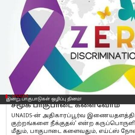
எழுதியவர்
Mar 01, 2023
09:21 am
Venkatalakshmi V
செய்தி முன்னோட்டம்
பாகுபாடுகள் ஒழிப்பு
தினம்
என்பது உலகள
நோக்கமாகக் கொண்டு ஆண்டுதோறும் அன
இதை முதலில், 2014-இல், UNAIDS இயக்கு
பாகுபாடு குறித்து தனிநபர்கள், சமூகங்
இந்த தினத்தின் நோக்கமாகும்.
இனம், பாலினம், வயது, மதம், இயலாமை
UNAIDS
இன்று பாகுபாடுகள் ஒழிப்பு தினம்!
சமூக பாகுபாடை களைவோம்
UNAIDS-ன் அதிகாரப்பூர்வ இணையதளத்தில், 
குற்றங்களை நீக்குதல்' என்ற கருப்பொருளின் 
மீதும், பாகுபாடை களைவதும், எய்ட்ஸ் நோய