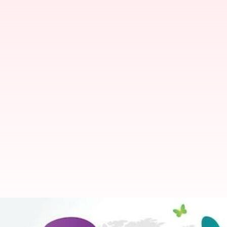
இன்று, மார்ச் 1, பாகுபாடு