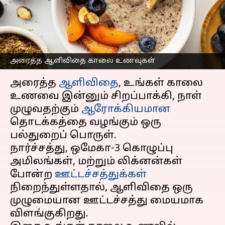
ஆரோக்கியமாகத்
தொடங்குங்கள்!
எழுதியவர்
Jul 08, 2026
06:20 pm
Vasuki
அரைத்த ஆளிவிதை காலை உணவுகள்
செய்தி முன்னோட்டம்
அரைத்த
ஆளிவிதை
, உங்கள் காலை
உணவை இன்னும் சிறப்பாக்கி, நாள்
முழுவதற்கும்
ஆரோக்கியமான
தொடக்கத்தை வழங்கும் ஒரு
பல்துறைப் பொருள்.
நார்ச்சத்து, ஒமேகா-3 கொழுப்பு
அமிலங்கள், மற்றும் லிக்னன்கள்
போன்ற
ஊட்டச்சத்துக்கள்
நிறைந்துள்ளதால், ஆளிவிதை ஒரு
முழுமையான ஊட்டச்சத்து மையமாக
விளங்குகிறது.