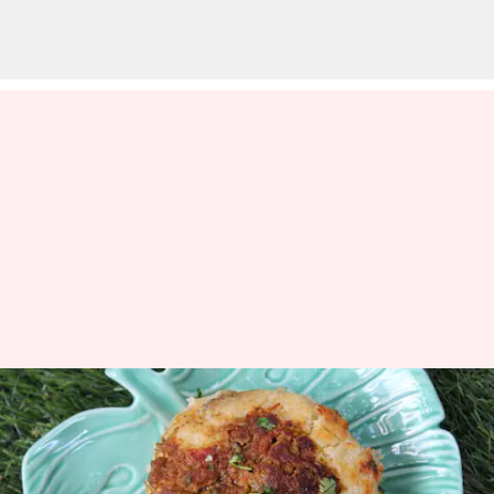
சமையல் குறிப்பு: மதுரை
ஸ்பெஷல் கறி தோசை,
ஆனால் இறைச்சி இன்றி!