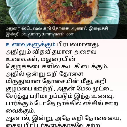
எழுதியவர்
Oct 06, 2023
10:38 am
Venkatalakshmi V
செய்தி முன்னோட்டம்
மதுரை ஸ்பெஷல் கறி தோசை, ஆனால் இறைச்சி
மதுரை
, கோவில்களுக்கு மட்டும்
இன்றி! pc: yummytummyaarthi.com
பிரபலமில்லை. சுவையான
உணவுகளுக்கும்
பிரபலமானது.
அதிலும் விதவிதமான அசைவ
உணவுகள், மதுரையின்
தெருக்கடைகளில் கூட கிடைக்கும்.
அதில் ஒன்று கறி தோசை!
மிருதுவான தோசையின் மீது, கறி
குழம்பை ஊற்றி, அதன் மேல் முட்டை
சேர்த்து பரிமாறப்படும் இந்த உணவு,
பார்க்கும் போதே நாக்கில் எச்சில் ஊற
வைக்கும்.
ஆனால், இன்று, அதே கறி தோசையை,
சைவ பிரியர்களுக்காகவே சற்று