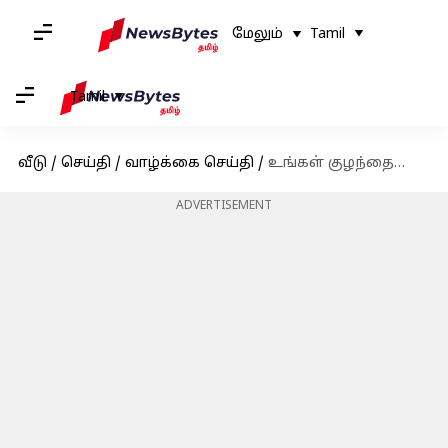
மேலும்
Tamil
Tamil
வீடு
/
செய்தி
/
வாழ்க்கை செய்தி
/
உங்கள் குழந்தையை ஆரோக்கியமாகவும் சுறுசுறுப்பாகவும் வைத்திருக்க ஹெல்த்தி கோடைகால பானங்கள்
ADVERTISEMENT