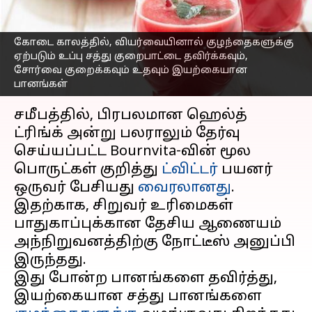
வைத்திருக்க ஹெல்த்தி
கோடைகால பானங்கள்
கோடை காலத்தில், வியர்வையினால் குழந்தைகளுக்கு
எழுதியவர்
Apr 29, 2023
09:00 am
Venkatalakshmi V
ஏற்படும் உப்பு சத்து குறைபாட்டை தவிர்க்கவும்,
சோர்வை குறைக்கவும் உதவும் இயற்கையான
பானங்கள்
செய்தி முன்னோட்டம்
சமீபத்தில், பிரபலமான ஹெல்த்
ட்ரிங்க் அன்று பலராலும் தேர்வு
செய்யப்பட்ட Bournvita-வின் மூல
பொருட்கள் குறித்து
ட்விட்டர்
பயனர்
ஒருவர் பேசியது
வைரலானது
.
இதற்காக, சிறுவர் உரிமைகள்
பாதுகாப்புக்கான தேசிய ஆணையம்
அந்நிறுவனத்திற்கு நோட்டீஸ் அனுப்பி
இருந்தது.
இது போன்ற பானங்களை தவிர்த்து,
இயற்கையான சத்து பானங்களை