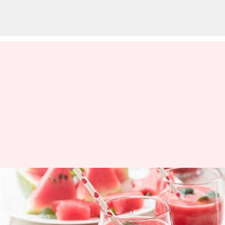
உங்கள் குழந்தையை
ஆரோக்கியமாகவும்
சுறுசுறுப்பாகவும்