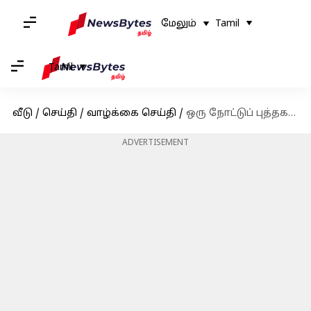
மேலும்
Tamil
Tamil
வீடு
/
செய்தி
/
வாழ்க்கை செய்தி
/
ஒரு நோட்டுப் புத்தகம் உங்கள் வாழ்க்கையை மாற்றும்! தினமும் காலையில் இதைச் செய்வதால் கிடைக்கும் அற்புதமான நன்மைகள்
ADVERTISEMENT