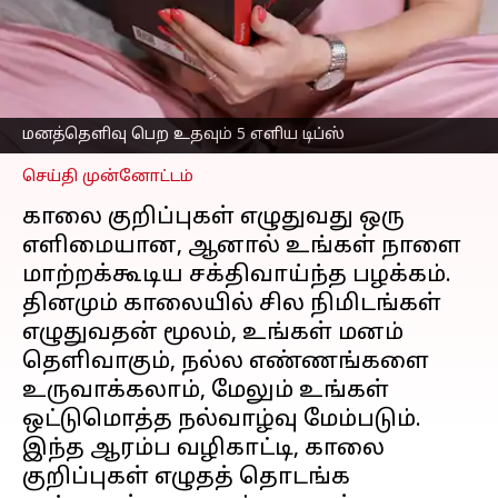
காலையில் இதைச்
செய்வதால் கிடைக்கும்
அற்புதமான நன்மைகள்
எழுதியவர்
Mar 14, 2026
06:08 pm
Sekar Chinnappan
மனத்தெளிவு பெற உதவும் 5 எளிய டிப்ஸ்
செய்தி முன்னோட்டம்
காலை குறிப்புகள் எழுதுவது ஒரு
எளிமையான, ஆனால் உங்கள் நாளை
மாற்றக்கூடிய சக்திவாய்ந்த பழக்கம்.
தினமும் காலையில் சில நிமிடங்கள்
எழுதுவதன் மூலம், உங்கள் மனம்
தெளிவாகும், நல்ல எண்ணங்களை
உருவாக்கலாம், மேலும் உங்கள்
ஒட்டுமொத்த நல்வாழ்வு மேம்படும்.
இந்த ஆரம்ப வழிகாட்டி, காலை
குறிப்புகள் எழுதத் தொடங்க