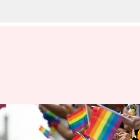
#LoveIsLove: LGBTQ
சமூகத்தை பற்றி
தெளிவுபடுத்தப்படவேண்டி