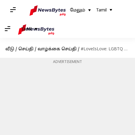
மேலும்
Tamil
Tamil
வீடு
/
செய்தி
/
வாழ்க்கை செய்தி
/
#LoveIsLove: LGBTQ சமூகத்தை பற்றி தெளிவுபடுத்தப்படவேண்டிய சில தவறான எண்ணங்கள்
ADVERTISEMENT