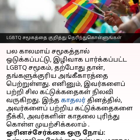
சில தவறான
எண்ணங்கள்
எழுதியவர்
Feb 07, 2023
09:44 am
Venkatalakshmi V
LGBTQ சமூகத்தை குறித்து தெரிந்துகொள்ளுங்கள்
செய்தி முன்னோட்டம்
பல காலமாய் சமூகத்தால்
ஒடுக்கப்பட்டு, இழிவாக பார்க்கப்பட்ட
LGBTQ சமூகம், தற்போது தான்,
தங்களுக்குரிய அங்கீகாரத்தை
பெற்றுள்ளது. எனினும், இவர்களைப்
பற்றி சில கட்டுக்கதைகள் நிலவி
வருகிறது. இந்த
காதலர்
தினத்தில்,
அவர்களைப் பற்றிய கட்டுக்கதைகளை
நீக்கி, அவர்களின் காதலை புரிந்து
ஓரினச்சேர்க்கை ஒரு நோய்: