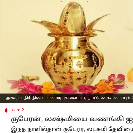
எழுதியவர்
Apr 22, 2023
07:30 am
Venkatalakshmi V
செய்தி முன்னோட்டம்
இன்று,
இந்தியா
முழுவதும்,
அட்சய திரி
மதத்தவரும் இந்த நாளை கொண்டாடுவது
இந்த நாளில் தொடங்கும் எந்த ஒரு விஷயம
நாளாக பார்க்கிறார்கள்.
ஆங்கில நாட்காட்டியின்படி, இது ஏப்ரல்
அழைக்கிறார்கள்.
விநாயகப் பெருமானும், வேத வியாசரும்
இந்த நாள், விஷ்ணுவின் ஆறாவது அவதா
அக்ஷய திரிதியையின் மரபுகளையும், நம்பிக்கைகளையும்
card 2
குபேரன், லக்ஷ்மியை வணங்கி ஐ
இந்த நாளில்தான் குபேரர், லட்சுமி தேவிய