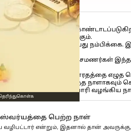
தியை
விசேஷ நாளாகக் கொண்டாடப்படுகிறத
 ஆண்டாண்டு கால மரபாகும்.
ும், வெற்றி பெறும் என்பது நம்பிக்கை. இ
-மே மாதங்களில் வருகிறது. சமணர்கள் இந்த
, இந்த நாளில் தான் மகாபாரதத்தை எழுத 
ரமான பரசுராமரின் பிறந்த நாளாகவும் க
 தெரிந்துகொள்க
ஸ்வர்யத்தை பெற்ற நாள்
ை வழிபட்டார் என்றும், இதனால் தான் அவருக்க