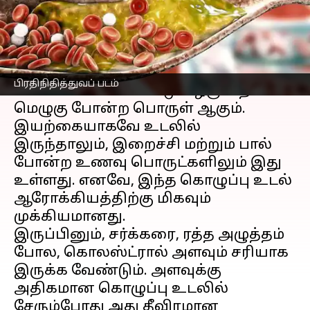
எழுதியவர்
Jan 03, 2023
03:00 pm
Saranya Shankar
செய்தி முன்னோட்டம்
கொலஸ்ட்ரால் என்பது உடலிலுள்ள
பிரதிநிதித்துவப் படம்
செல்களில் காணப்படும் ஒருவித
மெழுகு போன்ற பொருள் ஆகும்.
இயற்கையாகவே உடலில்
இருந்தாலும், இறைச்சி மற்றும் பால்
போன்ற உணவு பொருட்களிலும் இது
உள்ளது. எனவே, இந்த கொழுப்பு உடல்
ஆரோக்கியத்திற்கு மிகவும்
முக்கியமானது.
இருப்பினும், சர்க்கரை, ரத்த அழுத்தம்
போல, கொலஸ்ட்ரால் அளவும் சரியாக
இருக்க வேண்டும். அளவுக்கு
அதிகமான கொழுப்பு உடலில்
சேரும்போது அது தீவிரமான