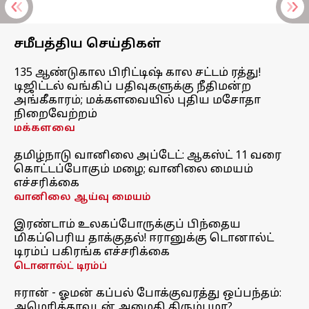
சமீபத்திய செய்திகள்
135 ஆண்டுகால பிரிட்டிஷ் கால சட்டம் ரத்து!
டிஜிட்டல் வங்கிப் பதிவுகளுக்கு நீதிமன்ற
அங்கீகாரம்; மக்களவையில் புதிய மசோதா
நிறைவேற்றம்
மக்களவை
தமிழ்நாடு வானிலை அப்டேட்: ஆகஸ்ட் 11 வரை
கொட்டப்போகும் மழை; வானிலை மையம்
எச்சரிக்கை
வானிலை ஆய்வு மையம்
இரண்டாம் உலகப்போருக்குப் பிந்தைய
மிகப்பெரிய தாக்குதல்! ஈரானுக்கு டொனால்ட்
டிரம்ப் பகிரங்க எச்சரிக்கை
டொனால்ட் டிரம்ப்
ஈரான் - ஓமன் கப்பல் போக்குவரத்து ஒப்பந்தம்:
அமெரிக்காவுடன் அமைதி திரும்புமா?