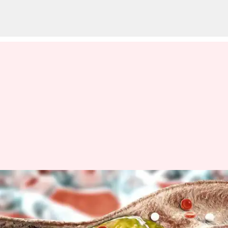
உடலுக்கு தீங்கு
விளைவிக்கும் அதிக
கொலஸ்ட்ரால்