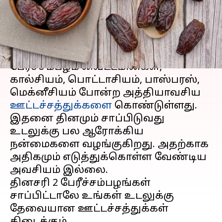
நன்மைகளா?
எழுதியவர்
Oct 28, 2024
07:17 pm
Venkatalakshmi V
செய்தி முன்னோட்டம்
பேரீச்சம்பழம் வைட்டமின்கள்,
கால்சியம், பொட்டாசியம், பாஸ்பரஸ்,
மெக்னீசியம் போன்ற அத்தியாவசிய
ஊட்டச்சத்துக்களை
கொண்டுள்ளது.
இதனை தினமும் சாப்பிடுவது
உடலுக்கு பல ஆரோக்கிய
நன்மைகளை வழங்குகிறது. அதற்காக
அதிகமும் எடுத்துக்கொள்ள வேண்டிய
அவசியம் இல்லை.
தினசரி 2 பேரீச்சம்பழங்கள்
சாப்பிட்டாலே உங்கள் உடலுக்கு
தேவையான ஊட்டச்சத்துக்கள்