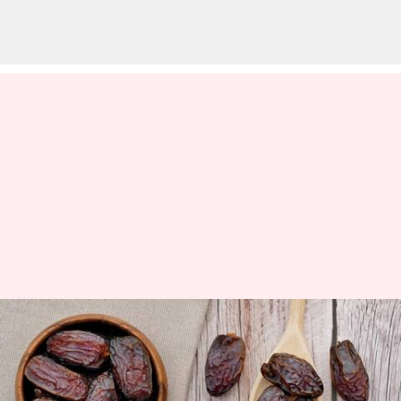
ஊட்டச்சத்து நிறைந்த
பேரீச்சம்பழத்தை தினசரி
சாப்பிடுவதால் இத்தனை