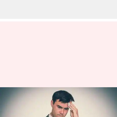
பொது மேடையில்
பேசுவதற்கு பயமா? இந்த
டிப்ஸ்களை