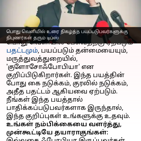
பயன்படுத்திக்கொள்ளுங்க
எழுதியவர்
Mar 01, 2023
08:58 am
Venkatalakshmi V
செய்தி முன்னோட்டம்
பொது வெளியில் உரை நிகழ்த்த பயப்படுபவர்களுக்கு
நிபுணர்கள் தரும் டிப்ஸ்
பொது வெளியில் பேசுவதற்கு ஏற்படும்
பதட்டமும்
, பயப்படும் தன்மையையும்,
மருத்துவத்துறையில்,
'குளோசோஃபோபியா' என
குறிப்பிடுகிறார்கள். இந்த பயத்தின்
போது கை நடுக்கம், குரலில் நடுக்கம்,
அதீத பதட்டம் ஆகியவை ஏற்படும்.
நீங்கள் இந்த பயத்தால்
பாதிக்கப்படுபவர்களாக இருந்தால்,
உங்கள் நம்பிக்கையை வளர்த்து,
முன்கூட்டியே தயாராகுங்கள்: