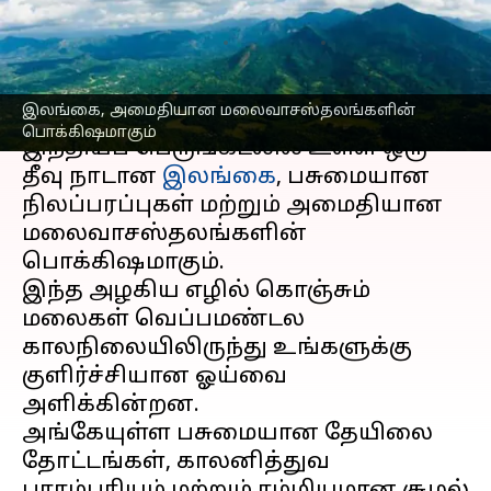
பற்றி ஒரு பார்வை
எழுதியவர்
Sep 12, 2024
08:46 am
Venkatalakshmi V
செய்தி முன்னோட்டம்
இலங்கை, அமைதியான மலைவாசஸ்தலங்களின்
பொக்கிஷமாகும்
இந்தியப் பெருங்கடலில் உள்ள ஒரு
தீவு நாடான
இலங்கை
, பசுமையான
நிலப்பரப்புகள் மற்றும் அமைதியான
மலைவாசஸ்தலங்களின்
பொக்கிஷமாகும்.
இந்த அழகிய எழில் கொஞ்சும்
மலைகள் வெப்பமண்டல
காலநிலையிலிருந்து உங்களுக்கு
குளிர்ச்சியான ஓய்வை
அளிக்கின்றன.
அங்கேயுள்ள பசுமையான தேயிலை
தோட்டங்கள், காலனித்துவ