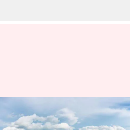
இயற்கை எழில்கொஞ்சும்
இலங்கையின் மயக்கும்
மலைவாசஸ்தலங்களை