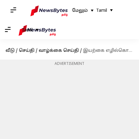
மேலும்
Tamil
Tamil
வீடு
/
செய்தி
/
வாழ்க்கை செய்தி
/
இயற்கை எழில்கொஞ்சும் இலங்கையின் மயக்கும் மலைவாசஸ்தலங்களை பற்றி ஒரு பார்வை
ADVERTISEMENT