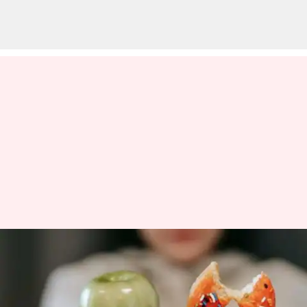
டீடாக்ஸ் டயட்,
ஆரோக்கியமான
வாழ்க்கைக்கான சிறந்த