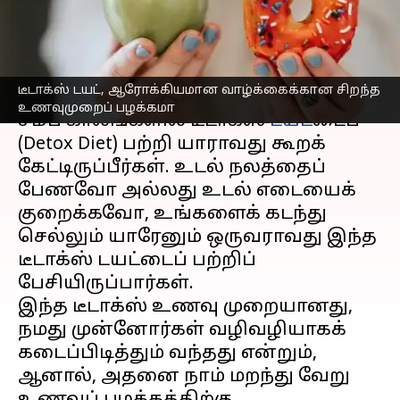
உணவுமுறைப் பழக்கமா?
எழுதியவர்
Aug 30, 2023
01:50 pm
Prasanna Venkatesh
செய்தி முன்னோட்டம்
டீடாக்ஸ் டயட், ஆரோக்கியமான வாழ்க்கைக்கான சிறந்த
உணவுமுறைப் பழக்கமா
சமீப காலங்களில் டீடாக்ஸ்
டயட்
டைப்
(Detox Diet) பற்றி யாராவது கூறக்
கேட்டிருப்பீர்கள். உடல் நலத்தைப்
பேணவோ அல்லது உடல் எடையைக்
குறைக்கவோ, உங்களைக் கடந்து
செல்லும் யாரேனும் ஒருவராவது இந்த
டீடாக்ஸ் டயட்டைப் பற்றிப்
பேசியிருப்பார்கள்.
இந்த டீடாக்ஸ் உணவு முறையானது,
நமது முன்னோர்கள் வழிவழியாகக்
கடைப்பிடித்தும் வந்தது என்றும்,
ஆனால், அதனை நாம் மறந்து வேறு