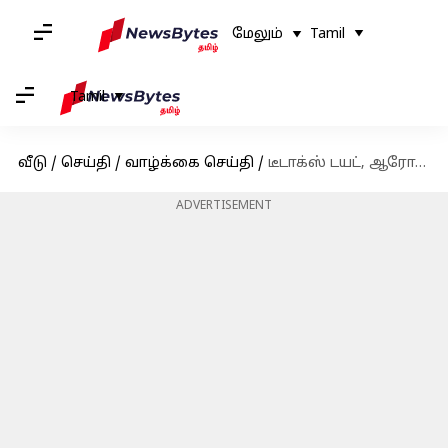
மேலும்
Tamil
Tamil
வீடு
/
செய்தி
/
வாழ்க்கை செய்தி
/
டீடாக்ஸ் டயட், ஆரோக்கியமான வாழ்க்கைக்கான சிறந்த உணவுமுறைப் பழக்கமா?
ADVERTISEMENT