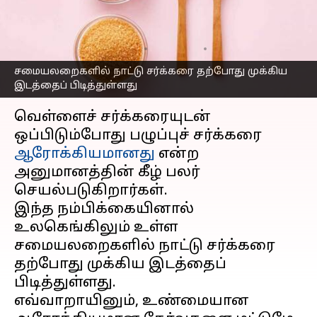
உண்மையை தெரிந்து
கொள்வோம்!
எழுதியவர்
Jan 03, 2025
09:28 am
Venkatalakshmi V
சமையலறைகளில் நாட்டு சர்க்கரை தற்போது முக்கிய
இடத்தைப் பிடித்துள்ளது
செய்தி முன்னோட்டம்
வெள்ளைச் சர்க்கரையுடன்
ஒப்பிடும்போது பழுப்புச் சர்க்கரை
ஆரோக்கியமானது
என்ற
அனுமானத்தின் கீழ் பலர்
செயல்படுகிறார்கள்.
இந்த நம்பிக்கையினால்
உலகெங்கிலும் உள்ள
சமையலறைகளில் நாட்டு சர்க்கரை
தற்போது முக்கிய இடத்தைப்
பிடித்துள்ளது.
எவ்வாறாயினும், உண்மையான