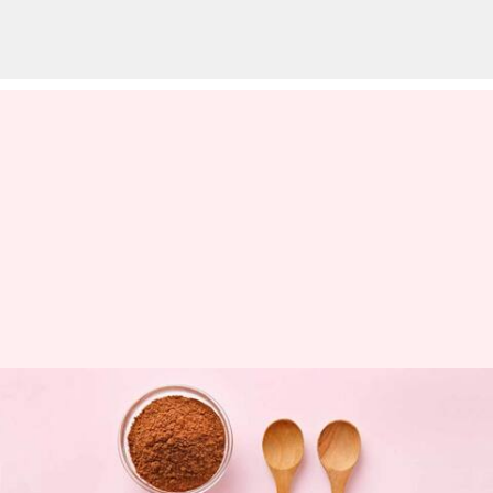
நாட்டு சர்க்கரை
உண்மையில்
ஆரோக்கியமானதா?