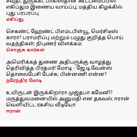
சவுதி, துருக்கி, பாகிஸ்தான் கூட்டமைப்பில்
எகிப்தும் இணைய வாய்ப்பு; மத்திய கிழக்கில்
புது பரபரப்பு
எகிப்து
செகண்ட் ஹேண்ட் பிஎம்டபிள்யூ, மெர்சிடீஸ்
காரா? பராமரிப்பு மற்றும் பழுது குறித்த பொய்
வதந்திகள்; நிபுணர் விளக்கம்
சொகுசு கார்கள்
அமெரிக்கத் துணை அதிபருக்கு வாழ்த்து
தெரிவித்த பிரதமர்! மோடி - ஜே.டி.வேன்ஸ்
தொலைபேசி பேச்சு; பின்னணி என்ன?
நரேந்திர மோடி
உயிருடன் இருக்கிறாரா முஜ்தபா கமேனி?
மருத்துவமனையில் அனுமதி என தகவல்; ஈரான்
வெளியிட்ட ரகசிய வீடியோ
ஈரான்