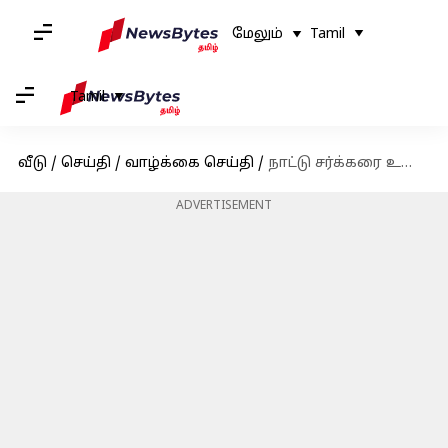
மேலும்
Tamil
Tamil
வீடு
/
செய்தி
/
வாழ்க்கை செய்தி
/
நாட்டு சர்க்கரை உண்மையில் ஆரோக்கியமானதா? உண்மையை தெரிந்து கொள்வோம்!
ADVERTISEMENT