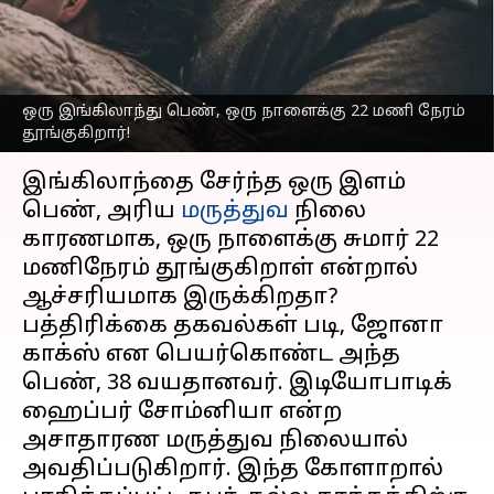
தூங்குகிறார்; காரணம்
தெரியுமா?
எழுதியவர்
Mar 02, 2023
07:15 pm
Venkatalakshmi V
ஒரு இங்கிலாந்து பெண், ஒரு நாளைக்கு 22 மணி நேரம்
தூங்குகிறார்!
செய்தி முன்னோட்டம்
இங்கிலாந்தை சேர்ந்த ஒரு இளம்
பெண், அரிய
மருத்துவ
நிலை
காரணமாக, ஒரு நாளைக்கு சுமார் 22
மணிநேரம் தூங்குகிறாள் என்றால்
ஆச்சரியமாக இருக்கிறதா?
பத்திரிக்கை தகவல்கள் படி, ஜோனா
காக்ஸ் என பெயர்கொண்ட அந்த
பெண், 38 வயதானவர். இடியோபாடிக்
ஹைப்பர் சோம்னியா என்ற
அசாதாரண மருத்துவ நிலையால்
அவதிப்படுகிறார். இந்த கோளாறால்