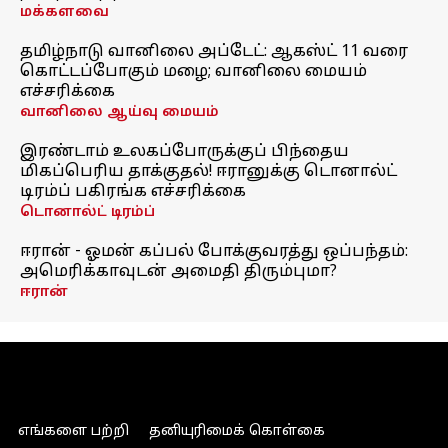
மக்களவை
தமிழ்நாடு வானிலை அப்டேட்: ஆகஸ்ட் 11 வரை
கொட்டப்போகும் மழை; வானிலை மையம்
எச்சரிக்கை
வானிலை ஆய்வு மையம்
இரண்டாம் உலகப்போருக்குப் பிந்தைய
மிகப்பெரிய தாக்குதல்! ஈரானுக்கு டொனால்ட்
டிரம்ப் பகிரங்க எச்சரிக்கை
டொனால்ட் டிரம்ப்
ஈரான் - ஓமன் கப்பல் போக்குவரத்து ஒப்பந்தம்:
அமெரிக்காவுடன் அமைதி திரும்புமா?
ஈரான்
எங்களை பற்றி
தனியுரிமைக் கொள்கை