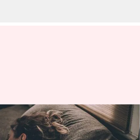
வைரல் செய்தி: ஒரு
இங்கிலாந்து பெண், ஒரு
நாளைக்கு 22 மணி நேரம்