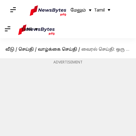
மேலும்
Tamil
Tamil
வீடு
/
செய்தி
/
வாழ்க்கை செய்தி
/
வைரல் செய்தி: ஒரு இங்கிலாந்து பெண், ஒரு நாளைக்கு 22 மணி நேரம் தூங்குகிறார்; காரணம் தெரியுமா?
ADVERTISEMENT