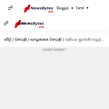
மேலும்
Tamil
Tamil
வீடு
/
செய்தி
/
வாழ்க்கை செய்தி
/
மதியம் தூங்கி எழுந்தால் தலைவலி அல்லது சோர்வாக இருக்கிறதா? நீங்கள் செய்யும் இந்தத் தவறுதான் காரணம்
ADVERTISEMENT