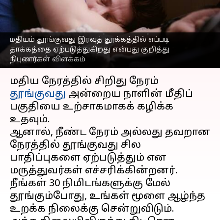
நீங்கள் செய்யும் இந்தத்
தவறுதான் காரணம்
எழுதியவர்
Mar 15, 2026
12:38 pm
Sekar Chinnappan
மதியம் தூங்குவது இரவுத் தூக்கத்தில் எப்படி
தாக்கத்தை ஏற்படுத்துகிறது என்பது குறித்து
நிபுணர்கள் விளக்கம்
செய்தி முன்னோட்டம்
மதிய நேரத்தில் சிறிது நேரம்
தூங்குவது
அன்றைய நாளின் மீதிப்
பகுதியை உற்சாகமாகக் கழிக்க
உதவும்.
ஆனால், நீண்ட நேரம் அல்லது தவறான
நேரத்தில் தூங்குவது சில
பாதிப்புகளை ஏற்படுத்தும் என
மருத்துவர்கள் எச்சரிக்கின்றனர்.
நீங்கள் 30 நிமிடங்களுக்கு மேல்
தூங்கும்போது, உங்கள் மூளை ஆழ்ந்த
உறக்க நிலைக்கு சென்றுவிடும்.