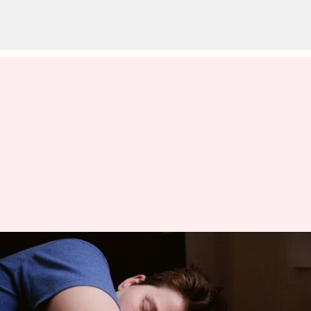
மதியம் தூங்கி எழுந்தால்
தலைவலி அல்லது
சோர்வாக இருக்கிறதா?