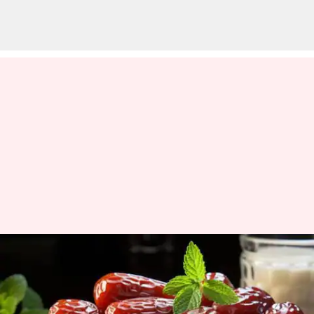
ஆப்பிரிக்கன் ஜூஜூப்
விதைகள்: உங்கள் குடல்
ஆரோக்கிய ரகசியம்!