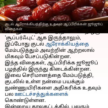
எழுதியவர்
Jul 08, 2026
07:10 pm
Vasuki
செய்தி முன்னோட்டம்
குடல் ஆரோக்கியத்திற்கு உதவும் ஆப்பிரிக்கன் ஜூஜூப்
ஆப்பிரிக்கன்
ஜூஜூப்
விதைகள்
,
விதைகள்
பொதுவாக அதிகம் அறியப்படாத ஒரு
'சூப்பர்ஃபுட்' ஆக இருந்தாலும்,
இப்போது குடல்
ஆரோக்கியத்தை
மேம்படுத்தும் அவற்றின் ஆற்றலால்
மிகவும் பேசப்படுகின்றன.
இந்த விதைகள், ஆப்பிரிக்க ஜூஜூப்
பழத்தில் இருந்து கிடைக்கின்றன.
இவை செரிமானத்தை மேம்படுத்தி,
குடலில் உள்ள நன்மை பயக்கும்
நுண்ணுயிரிகளை அதிகரிக்க உதவும்
பல
ஊட்டச்சத்துக்களைக்
கொண்டுள்ளன.
இன்றைய காலகட்டத்தில், பலரும்