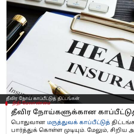
எழுதியவர்
Apr 19, 2023
02:44 pm
Prasanna Venkatesh
செய்தி முன்னோட்டம்
நிதி
மேலாண்மை என்று வரும்போது முதலி
செலவுகளை நாம் முன்கூட்டியே திட்டமி
செலவுகள் அப்படியானவை அல்ல.
இன்று உலக கல்லீரல் தினம். இந்தியாவில்
குறிப்பிடுகிறது அறிக்கை ஒன்று.
இது போன்ற தீவிரமான நோய்களுக்கு என்ன
பொதுவான மருத்துவக் காப்பீட்டுத் தி
தீவிர நோய் காப்பீட்டுத் திட்டங்கள்
நிதி மேலாண்மை
தீவிர நோய்களுக்கான காப்பீட்டுத
பொதுவான
மருத்துவக் காப்பீட்டுத்
திட்டங்
பார்த்துக் கொள்ள முடியும். மேலும், சிற