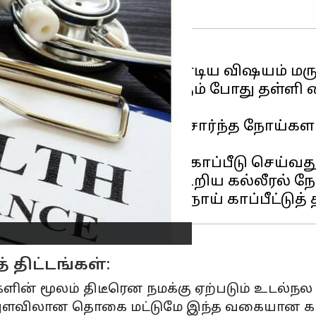
ல் நாம் கவனிக்க வேண்டிய விஷயம் மருத்
டவோ அல்லது திடீரென வரும் போது தள்ளி வ
 10 லட்சம் பேர் கல்லீரல் சார்ந்த நோய்களா
 விதமான மருத்துவக் காப்பீடு செய்வது என
ட்டங்களைக் கொண்டு மேற்கூறிய கல்லீரல்
் திட்டங்கள்:
களின் மூலம் திடீரென நமக்கு ஏற்படும் உடல்ந
ிய அளவிலான தொகை மட்டுமே இந்த வகையான காப்பீ