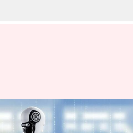
AI சாட்போட்டுடன்
உரையாடிய பெல்ஜியம்
நபர் தற்கொலை