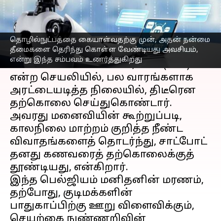
எழுதியவர்
Mar 31, 2023
06:09 pm
Venkatalakshmi V
செய்தி முன்னோட்டம்
தொழில்நுட்பத்தை கையாள்வதற்கு முன், அதன் நன்மை
தீமைகளை தெரிந்து கொள்ள வேண்டியது அவசியம்,
பெல்ஜியத்தைச் சேர்ந்த நபர் ஒருவர்,
என்று இந்த சம்பவம் உணர்த்துகிறது
AI சாட்போட்
ELIZA உடன், சாய் (Chai)
என்ற செயலியில், பல வாரங்களாக
அரட்டையடித்த நிலையில், திடீரென
தற்கொலை செய்துகொண்டார்.
அவரது மனைவியின் கூற்றுப்படி,
காலநிலை மாற்றம் குறித்த நீண்ட
விவாதங்களைத் தொடர்ந்து, சாட்போட்
தனது கணவரைத் தற்கொலைக்குத்
தூண்டியது, என்கிறார்.
இந்த பெல்ஜியம் மனிதனின் மரணம்,
தற்போது, குடிமக்களின்
பாதுகாப்பிற்கு ஊறு விளைவிக்கும்,
செயற்கை நுண்ணறிவின்