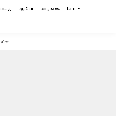
ோக்கு
ஆட்டோ
வாழ்க்கை
Tamil
ிப்ஸ்