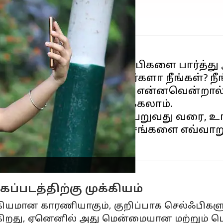
ங்களி
ல் பதிவிடும் செல்ஃபிகளை பார்த்து
ுக்க முயன்று தோற்றவர்களா நீங்கள்? நீ
் எல்லாம் இல்லை, உண்மை என்னவென்றால்
் படங்களை எளிதில் எடுக்கலாம்.
் கோணங்களில் தேர்ச்சி பெறுவது வரை, 
ட்டிலும் உங்கள் சிறந்த அம்சங்களை எவ
்படத்திற்கு முக்கியம்
க்கியமான காரணியாகும், குறிப்பாக செல்ஃபிகளு
கிறது, ஏனெனில் அது மென்மையான மற்றும் பொ