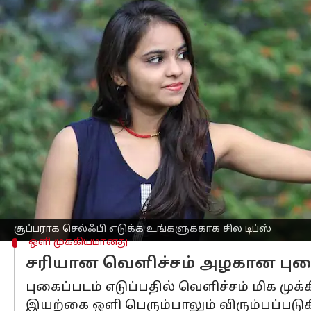
எழுதியவர்
Mar 24, 2025
05:31 pm
Venkatalakshmi V
செய்தி முன்னோட்டம்
பிரபலங்கள் எப்போதும்
சமூக வலைத்தள
அவர்களை போல கச்சிததமாக செல்ஃபி எட
பிரத்யேக கருவிகள் அல்லது நுட்பங்கள
பயன்படுத்தி எவரும் இதே போன்ற சூப்பர
வெளிச்சத்தைப் புரிந்துகொள்வது முதல
மேம்படுத்துவது மற்றும் ஒவ்வொரு ஷா
சூப்பராக செல்ஃபி எடுக்க உங்களுக்காக சில டிப்ஸ்
ஒளி முக்கியமானது
சரியான வெளிச்சம் அழகான புகைப
புகைப்படம் எடுப்பதில் வெளிச்சம் மிக மு
இயற்கை ஒளி பெரும்பாலும் விரும்பப்படு