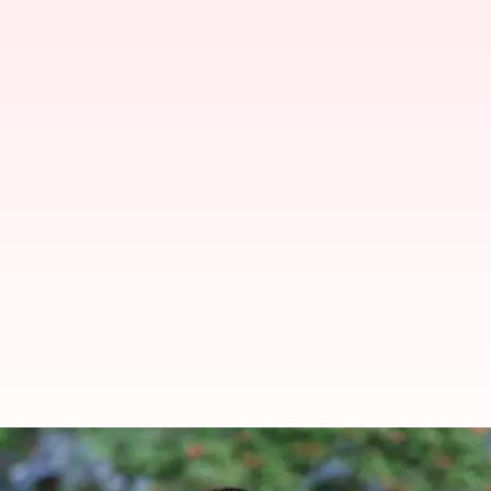
செல்ஃபி எடுக்க திணறுகிறீ
டிப்ஸ்