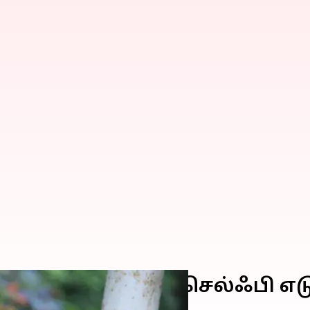
ர்களா? சூப்பராக செல்ஃபி எ