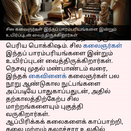
எழுதியவர்
Jul 08, 2026
06:57 pm
Vasuki
செய்தி முன்னோட்டம்
சில கலைஞர்கள் இந்தப் பாரம்பரியங்களை இன்றும்
ஆப்பிரிக்கக்
கலைகள், அவர்களின்
உயிர்ப்புடன் வைத்திருக்கிறார்கள்
கலாச்சாரப் பாரம்பரியத்தின் ஒரு
பெரிய பொக்கிஷம். சில
கலைஞர்கள்
இந்தப் பாரம்பரியங்களை இன்றும்
உயிர்ப்புடன் வைத்திருக்கிறார்கள்.
நெசவு முதல் மண்பாண்டம் வரை,
இந்தக்
கைவினைக்
கலைஞர்கள் பல
நூறு ஆண்டுகால நுட்பங்களை
அப்படியே பாதுகாப்பதுடன், அதில்
தற்காலத்திற்கேற்ப சில
மாற்றங்களையும் புகுத்தி
வருகிறார்கள்.
ஆப்பிரிக்கக் கலைகளைக் காப்பாற்றி,
கலை மற்றும் கலாச்சார உலகில்