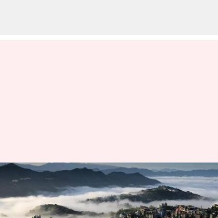
மிசோரம் தேர்தல்
முடிவுகள்: ஆட்சியை
கைப்பற்றப்போவது யார்?