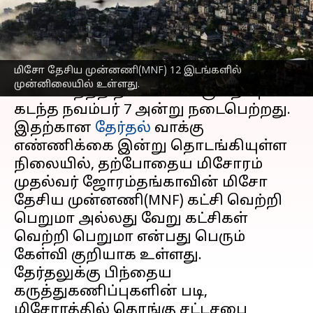
எழுதியவர்
Dec 04, 2023
09:25 am
Sindhuja SM
செய்தி முன்னோட்டம்
மிசோ தேசிய முன்னணி(MNF) 12 இடங்களில்
40 இடங்களை கொண்ட
மிசோரம்
முன்னிலையில் உள்ளது.
சட்டமன்றத்திற்கான வாக்கு பதிவு
கடந்த நவம்பர் 7 அன்று நடைபெற்றது.
இதற்கான
தேர்தல்
வாக்கு
எண்ணிக்கை இன்று தொடங்கியுள்ள
நிலையில், தற்போதைய மிசோரம்
முதல்வர் ஜோரம்தங்காவின் மிசோ
தேசிய முன்னணி(MNF) கட்சி வெற்றி
பெறுமா அல்லது வேறு கட்சிகள்
வெற்றி பெறுமா என்பது பெரும்
கேள்வி குறியாக உள்ளது.
தேர்தலுக்கு பிந்தைய
கருத்துகணிப்புகளின் படி,
மிசோரத்தில் தொங்கு சட்டசபை