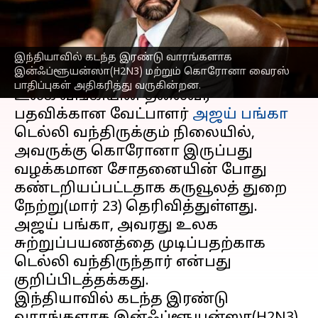
பங்காவுக்கு கொரோனா
எழுதியவர்
Mar 24, 2023
10:08 am
Sindhuja SM
இந்தியாவில் கடந்த இரண்டு வாரங்களாக
செய்தி முன்னோட்டம்
இன்ஃப்ளூயன்ஸா(H2N3) மற்றும் கொரோனா வைரஸ்
பாதிப்புகள் அதிகரித்து வருகின்றன.
உலக வங்கியின் தலைவர்
பதவிக்கான வேட்பாளர்
அஜய் பங்கா
டெல்லி வந்திருக்கும் நிலையில்,
அவருக்கு கொரோனா இருப்பது
வழக்கமான சோதனையின் போது
கண்டறியப்பட்டதாக கருவூலத் துறை
நேற்று(மார் 23) தெரிவித்துள்ளது.
அஜய் பங்கா, அவரது உலக
சுற்றுப்பயணத்தை முடிப்பதற்காக
டெல்லி வந்திருந்தார் என்பது
குறிப்பிடத்தக்கது.
இந்தியாவில் கடந்த இரண்டு