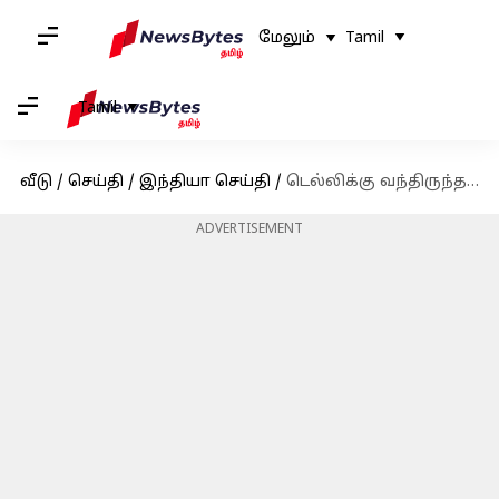
மேலும்
Tamil
Tamil
வீடு
/
செய்தி
/
இந்தியா செய்தி
/
டெல்லிக்கு வந்திருந்த உலக வங்கியின் அடுத்த தலைவர் அஜய் பங்காவுக்கு கொரோனா
ADVERTISEMENT