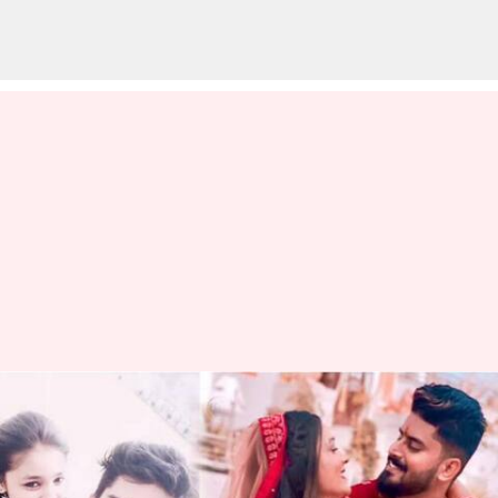
8 ஆண்டுகளாக கணவரை
'அண்ணா' என அழைத்த
பெண் - வைரல் வீடியோ