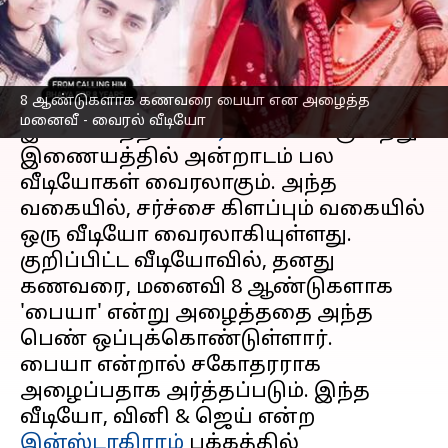
எழுதியவர்
Apr 14, 2023
07:11 pm
Siranjeevi
செய்தி முன்னோட்டம்
8 ஆண்டுகளாக கணவரை பையா என அழைத்த
புதுமண தம்பதிகளின் வீடியோ ஒன்று
மனைவீ - வைரல் வீடியோ
இணையத்தில்
ட்ரெண்டாகி
வருகிறது.
இணையத்தில் அன்றாடம் பல
வீடியோகள் வைரலாகும். அந்த
வகையில், சர்ச்சை கிளப்பும் வகையில்
ஒரு வீடியோ வைரலாகியுள்ளது.
குறிப்பிட்ட வீடியோவில், தனது
கணவரை, மனைவி 8 ஆண்டுகளாக
'பையா' என்று அழைத்ததை அந்த
பெண் ஒப்புக்கொண்டுள்ளார்.
பையா என்றால் சகோதரராக
அழைப்பதாக அர்த்தப்படும். இந்த
வீடியோ, வினி & ஜெய் என்ற
இன்ஸ்டாகிராம்
பக்கத்தில்