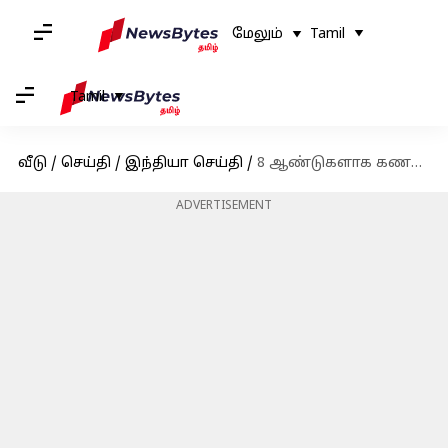
மேலும்
Tamil
Tamil
வீடு
/
செய்தி
/
இந்தியா செய்தி
/
8 ஆண்டுகளாக கணவரை 'அண்ணா' என அழைத்த பெண் - வைரல் வீடியோ
ADVERTISEMENT