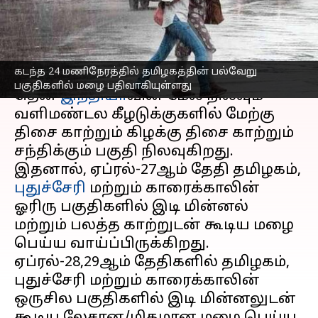
மையம்
எழுதியவர்
Apr 27, 2023
05:36 pm
Sindhuja SM
செய்தி முன்னோட்டம்
கடந்த 24 மணிநேரத்தில் தமிழகத்தின் பல்வேறு
பகுதிகளில் மழை பதிவாகியுள்ளது
தென்
இந்தியா
வின் மேல் நிலவும்
வளிமண்டல கீழடுக்குகளில் மேற்கு
திசை காற்றும் கிழக்கு திசை காற்றும்
சந்திக்கும் பகுதி நிலவுகிறது.
இதனால், ஏப்ரல்-27ஆம் தேதி தமிழகம்,
புதுச்சேரி
மற்றும் காரைக்காலின்
ஓரிரு பகுதிகளில் இடி மின்னல்
மற்றும் பலத்த காற்றுடன் கூடிய மழை
பெய்ய வாய்ப்பிருக்கிறது.
ஏப்ரல்-28,29ஆம் தேதிகளில் தமிழகம்,
புதுச்சேரி மற்றும் காரைக்காலின்
ஒருசில பகுதிகளில் இடி மின்னலுடன்