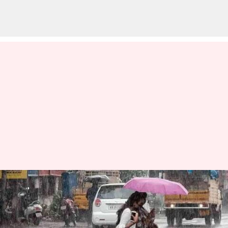
தமிழகத்தில் இடி
மின்னலுடன் மழை பெய்ய
வாய்ப்பு: வானிலை ஆய்வு