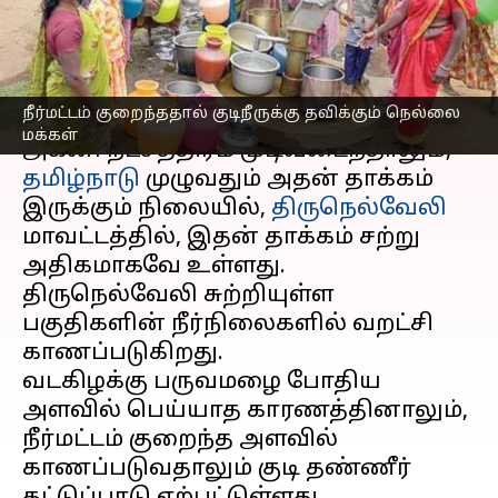
நெல்லை மக்கள்
எழுதியவர்
Jun 05, 2023
06:23 pm
Arul Jothe
செய்தி முன்னோட்டம்
நீர்மட்டம் குறைந்ததால் குடிநீருக்கு தவிக்கும் நெல்லை
மக்கள்
அக்னி நட்சத்திரம் முடிவடைந்தாலும்,
தமிழ்நாடு
முழுவதும் அதன் தாக்கம்
இருக்கும் நிலையில்,
திருநெல்வேலி
மாவட்டத்தில், இதன் தாக்கம் சற்று
அதிகமாகவே உள்ளது.
திருநெல்வேலி சுற்றியுள்ள
பகுதிகளின் நீர்நிலைகளில் வறட்சி
காணப்படுகிறது.
வடகிழக்கு பருவமழை போதிய
அளவில் பெய்யாத காரணத்தினாலும்,
நீர்மட்டம் குறைந்த அளவில்
காணப்படுவதாலும் குடி தண்ணீர்