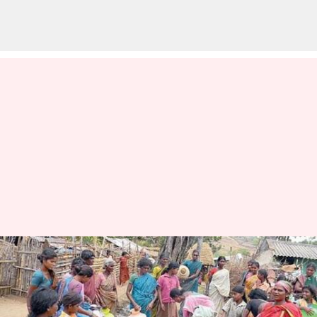
கொளுத்தும் வெயில்:
நீர்மட்டம் குறைந்ததால்,
குடிநீருக்கு தவிக்கும்