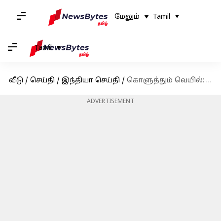
மேலும்
Tamil
Tamil
வீடு
/
செய்தி
/
இந்தியா செய்தி
/
கொளுத்தும் வெயில்: நீர்மட்டம் குறைந்ததால், குடிநீருக்கு தவிக்கும் நெல்லை மக்கள்
ADVERTISEMENT