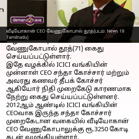
எழுதியவர்
Dec 26, 2022
06:34 pm
Sindhuja SM
செய்தி முன்னோட்டம்
வீடியோகான் CEO வேணுகோபால் தூத்(படம்: News 18
ரூ.3250 கோடி கடன் மோசடி செய்த
Tamilnadu)
வழக்கில் வீடியோகான் CEO
வேணுகோபால் தூத்(71) கைது
செய்யப்பட்டுள்ளார்.
இதே வழக்கில் ICICI வங்கியின்
முன்னாள் CEO சந்தா கோச்சார் மற்றும்
அவரது கணவர் தீபக் கோச்சர்
ஆகியோர் நிதி முறைகேடு காரணமாக
நேற்று கைது செய்யப்பட்டுள்ளனர்.
2012ஆம் ஆண்டில் ICICI வங்கியின்
CEOவாக இருந்த சந்தா கோச்சார்
முறைகேடான வகையில் வீடியோகான்
CEO வேணுகோபாலுக்கு ரூ.3250 கோடி
கடன் வழங்கியுள்ளார்.