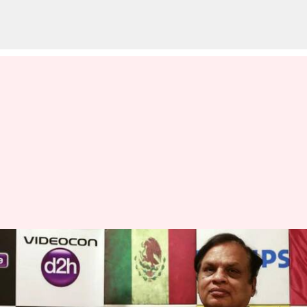
கடன் மோசடி:
வீடியோகான் CEO
வேணுகோபால் கைது!