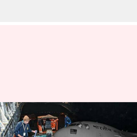
துருக்கி நிலநடுக்கம்:
உதவி செய்ய இந்தியா
எடுத்த நடவடிக்கைகள்