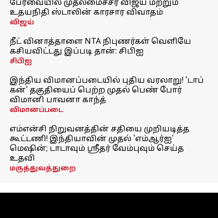
பேரவையில் முதலமைச்சர் விஜய் மற்றும்
உதயநிதி ஸ்டாலின் காரசார விவாதம்
விஜய்
நீட் வினாத்தாளை NTA நிபுணர்கள் வெளியே
கசியவிட்டது இப்படி தான்: சிபிஐ
சிபிஐ
இந்திய விமானப்படையில் புதிய வரலாறு! 'டாப்
கன்' தகுதியைப் பெற்ற முதல் பெண் போர்
விமானி பாவனா காந்த்
விமானப்படை
எம்என்சி நிறுவனத்தின் சதியை முறியடித்த
கூட்டணி! இந்தியாவின் முதல் 'எம்ஆர்ஐ'
மெஷின்; டாடாவும் ஸ்ரீதர் வேம்புவும் செய்த
உதவி
மருத்துவத்துறை