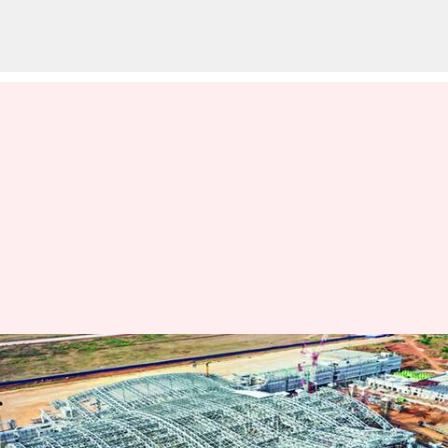
ரூ.951 கோடி செலவில்
திருச்சி புதிய விமான
நிலையம்: பலவிதமான