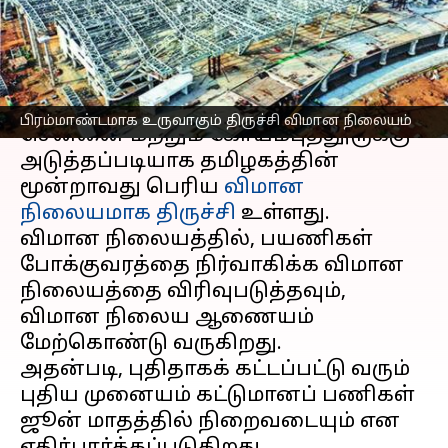
சிறப்பு அம்சங்கள்
எழுதியவர்
Jan 12, 2023
07:15 pm
Siranjeevi
செய்தி முன்னோட்டம்
பிரம்மாண்டமாக உருவாகும் திருச்சி விமான நிலையம்
சென்னை மற்றும் கோயம்புத்தூருக்கு
அடுத்தப்படியாக தமிழகத்தின்
மூன்றாவது பெரிய
விமான
நிலையமாக திருச்சி
உள்ளது.
விமான நிலையத்தில், பயணிகள்
போக்குவரத்தை நிர்வாகிக்க விமான
நிலையத்தை விரிவுபடுத்தவும்,
விமான நிலைய ஆணையம்
மேற்கொண்டு வருகிறது.
அதன்படி, புதிதாகக் கட்டப்பட்டு வரும்
புதிய முனையம் கட்டுமானப் பணிகள்
ஜூன் மாதத்தில் நிறைவடையும் என