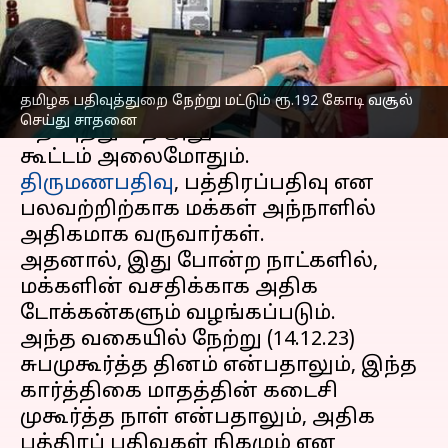
எழுதியவர்
Dec 15, 2023
07:59 pm
Venkatalakshmi V
செய்தி முன்னோட்டம்
தமிழக பதிவுத்துறை நேற்று மட்டும் ரூ.192 கோடி வசூல்
பொதுவாகவே, சுபமுகூர்த்த நாட்களில்,
செய்து சாதனை
பதிவுத்துறை அலுவலகங்களில்
திருமணபதிவு
, பத்திரப்பதிவு என
பலவற்றிற்காக மக்கள் அந்நாளில்
அதிகமாக வருவார்கள்.
அதனால், இது போன்ற நாட்களில்,
மக்களின் வசதிக்காக அதிக
டோக்கன்களும் வழங்கப்படும்.
அந்த வகையில் நேற்று (14.12.23)
சுபமுகூர்த்த தினம் என்பதாலும், இந்த
கார்த்திகை மாதத்தின் கடைசி
முகூர்த்த நாள் என்பதாலும், அதிக
பத்திரப் பதிவுகள் நிகழும் என