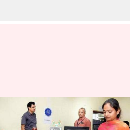
தமிழக பதிவுத்துறை
நேற்று மட்டும் ரூ.192 கோடி
வசூல் செய்து சாதனை