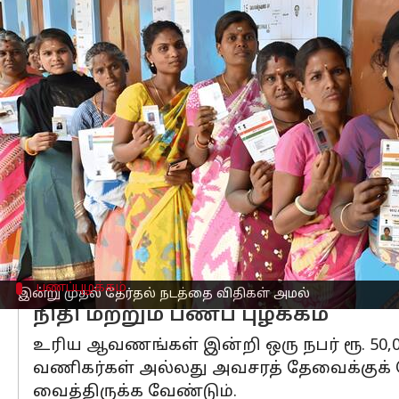
எழுதியவர்
Mar 15, 2026
02:30 pm
Sekar Chinnappan
செய்தி முன்னோட்டம்
இந்திய
தேர்தல் ஆணையம்
தேர்தல் தேத
தேர்தல் முடியும் வரை நீடிக்கும்.
இதன் முக்கிய நோக்கம், ஆளுங்கட்சி த
தடுப்பதும், அனைத்துக் கட்சிகளுக்கும
தேர்தல் நடத்தை விதிகள் அமலுக்கு வந்த
பணப்புழக்கம்
இன்று முதல் தேர்தல் நடத்தை விதிகள் அமல்
நிதி மற்றும் பணப் புழக்கம்
உரிய ஆவணங்கள் இன்றி ஒரு நபர் ரூ. 50,0
வணிகர்கள் அல்லது அவசரத் தேவைக்குக
வைத்திருக்க வேண்டும்.