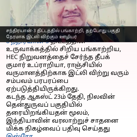
ஊழியர், ஏன்?
எழுதியவர்
Sep 19, 2023
04:39 pm
Prasanna Venkatesh
செய்தி முன்னோட்டம்
சந்திரயான்-3 திட்டத்தில் பங்காற்றி, தற்போது பகுதி
நேரமாக இட்லி விற்கும் ஊழியர்
சந்திரயான் 3
திட்டத்தின்
உருவாக்கத்தில் சிறிய பங்காற்றிய,
HEC நிறுவனத்தைச் சேர்ந்த தீபக்
குமார் உப்ராறியா, ராஞ்சியில்
வருமானத்திற்காக இட்லி விற்று வரும்
சம்பவம் பரபரப்பை
ஏற்படுத்தியிருக்கிறது.
கடந்த ஆகஸ்ட் 23ம் தேதி, நிலவின்
தென்துருவப் பகுதியில்
தரையிறங்கியதன் மூலம்,
இந்தியாவின் வரலாற்றுச் சாதனை
மிக்க நிகழ்வைப் பதிவு செய்தது