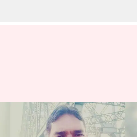
சந்திரயான்-3 திட்டத்தில்
பங்காற்றி, தற்போது பகுதி
நேரமாக இட்லி விற்கும்