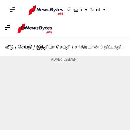
மேலும்
Tamil
Tamil
வீடு
/
செய்தி
/
இந்தியா செய்தி
/
சந்திரயான்-3 திட்டத்தில் பங்காற்றி, தற்போது பகுதி நேரமாக இட்லி விற்கும் ஊழியர், ஏன்?
ADVERTISEMENT