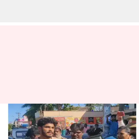
யூடியூபர் டிடிஎஃப்
வாசனின்
ஆதரவாளர்களால்