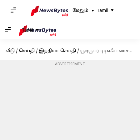
மேலும்
Tamil
Tamil
வீடு
/
செய்தி
/
இந்தியா செய்தி
/
யூடியூபர் டிடிஎஃப் வாசனின் ஆதரவாளர்களால் பரபரப்பு-போலீசார் தடியடி
ADVERTISEMENT