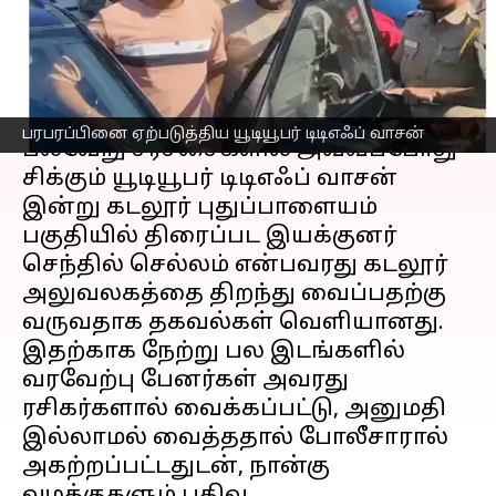
பரபரப்பு-போலீசார் தடியடி
எழுதியவர்
Dec 14, 2022
11:18 pm
Nivetha P
செய்தி முன்னோட்டம்
பரபரப்பினை ஏற்படுத்திய யூடியூபர் டிடிஎஃப் வாசன்
பல்வேறு சர்ச்சைகளில் அவ்வப்போது
சிக்கும் யூடியூபர் டிடிஎஃப் வாசன்
இன்று கடலூர் புதுப்பாளையம்
பகுதியில் திரைப்பட இயக்குனர்
செந்தில் செல்லம் என்பவரது கடலூர்
அலுவலகத்தை திறந்து வைப்பதற்கு
வருவதாக தகவல்கள் வெளியானது.
இதற்காக நேற்று பல இடங்களில்
வரவேற்பு பேனர்கள் அவரது
ரசிகர்களால் வைக்கப்பட்டு, அனுமதி
இல்லாமல் வைத்ததால் போலீசாரால்
அகற்றப்பட்டதுடன், நான்கு