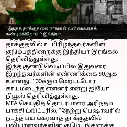
எழுதியவர்
Jan 31, 2023
07:41 pm
Sindhuja SM
செய்தி முன்னோட்டம்
"இந்தத் தாக்குதலை நாங்கள் வன்மையாகக்
பாகிஸ்தானின்
பெஷாவரில்
கண்டிக்கிறோம்.": இந்தியா
நேற்று(ஜன 30) நடந்த பயங்கரவாத
தாக்குதலில் உயிரிழந்தவர்களின்
குடும்பத்தினருக்கு இந்தியா இரங்கல்
தெரிவித்துள்ளது.
இந்த குண்டுவெடிப்பில் இதுவரை,
இறந்தவர்களின் எண்ணிக்கை 90ஆக
உள்ளது, 100க்கும் மேற்பட்டோர்
காயமடைந்துள்ளனர் என்று ஜியோ
நியூஸ் தெரிவித்துள்ளது.
MEA செய்தித் தொடர்பாளர் அரிந்தம்
பாக்சி ட்விட்டரில், "நேற்று பெஷாவரில்
நடந்த பயங்கரவாத தாக்குதலில்
பலியானவர்களின் குடும்பங்களுக்கு