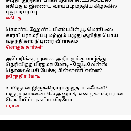
சவுதி, துருக்கி, பாகிஸ்தான் கூட்டமைப்பில்
எகிப்தும் இணைய வாய்ப்பு; மத்திய கிழக்கில்
புது பரபரப்பு
எகிப்து
செகண்ட் ஹேண்ட் பிஎம்டபிள்யூ, மெர்சிடீஸ்
காரா? பராமரிப்பு மற்றும் பழுது குறித்த பொய்
வதந்திகள்; நிபுணர் விளக்கம்
சொகுசு கார்கள்
அமெரிக்கத் துணை அதிபருக்கு வாழ்த்து
தெரிவித்த பிரதமர்! மோடி - ஜே.டி.வேன்ஸ்
தொலைபேசி பேச்சு; பின்னணி என்ன?
நரேந்திர மோடி
உயிருடன் இருக்கிறாரா முஜ்தபா கமேனி?
மருத்துவமனையில் அனுமதி என தகவல்; ஈரான்
வெளியிட்ட ரகசிய வீடியோ
ஈரான்