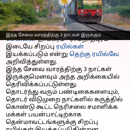
சிறப்பு ரயில்கள் இயக்கம்
எழுதியவர்
Sep 13, 2024
11:20 am
Venkatalakshmi V
செய்தி முன்னோட்டம்
இந்த சேவை வாரத்திற்கு 3 நாட்கள் இருக்கும்
சென்னை
தாம்பரம் - ராமநாதபுரம்
இடையே சிறப்பு
ரயில்கள்
இயக்கப்படும் என்று
தெற்கு ரயில்வே
அறிவித்துள்ளது.
இந்த சேவை வாரத்திற்கு 3 நாட்கள்
இருக்குமெனவும் அந்த அறிக்கையில்
தெரிவிக்கப்பட்டுள்ளது.
தொடர்ந்து வரும் பண்டிகைகளையும்,
தொடர் விடுமுறை நாட்களில் கருத்தில்
கொண்டு கூட்ட நெரிசலை சமாளிக்க
மக்கள் பயன்பாட்டிற்காக
தென்மாவட்டங்களுக்கு சிறப்பு