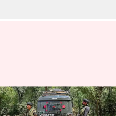
ஜம்மு காஷ்மீரின்
குப்வாராவில்
என்கவுண்டர்: ஒரு வீரர்