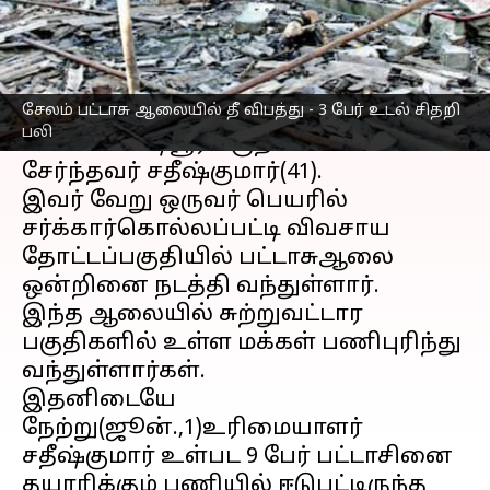
எழுதியவர்
Jun 02, 2023
01:49 pm
Nivetha P
செய்தி முன்னோட்டம்
சேலம் பட்டாசு ஆலையில் தீ விபத்து - 3 பேர் உடல் சிதறி
சேலம்
மாவட்டம் மஜ்ராகொல்லப்பட்டி
பலி
சடையாண்டியூர் பகுதியினை
சேர்ந்தவர் சதீஷ்குமார்(41).
இவர் வேறு ஒருவர் பெயரில்
சர்க்கார்கொல்லப்பட்டி விவசாய
தோட்டப்பகுதியில் பட்டாசுஆலை
ஒன்றினை நடத்தி வந்துள்ளார்.
இந்த ஆலையில் சுற்றுவட்டார
பகுதிகளில் உள்ள மக்கள் பணிபுரிந்து
வந்துள்ளார்கள்.
இதனிடையே
நேற்று(ஜூன்.,1)உரிமையாளர்
சதீஷ்குமார் உள்பட 9 பேர் பட்டாசினை
தயாரிக்கும் பணியில் ஈடுபட்டிருந்த