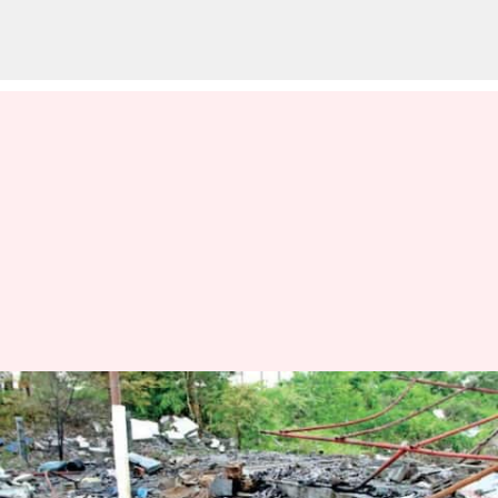
சேலம் பட்டாசு ஆலையில்
தீ விபத்து - 3 பேர் உடல்
சிதறி பலி