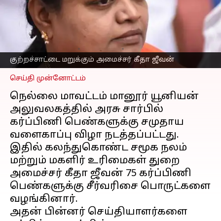
வழங்கப்படவில்லை-
விளக்கமளிக்கும்
அமைச்சர் கீதா ஜீவன்
எழுதியவர்
Dec 27, 2022
10:44 pm
Nivetha P
குற்றச்சாட்டை மறுக்கும் அமைச்சர் கீதா ஜீவன்
செய்தி முன்னோட்டம்
நெல்லை மாவட்டம் மானூர் யூனியன்
அலுவலகத்தில் அரசு சார்பில்
கர்ப்பிணி பெண்களுக்கு சமுதாய
வளைகாப்பு விழா நடத்தப்பட்டது.
இதில் கலந்துகொண்ட சமூக நலம்
மற்றும் மகளிர் உரிமைகள் துறை
அமைச்சர் கீதா ஜீவன் 75 கர்ப்பிணி
பெண்களுக்கு சீர்வரிசை பொருட்களை
வழங்கினார்.
அதன் பின்னர் செய்தியாளர்களை