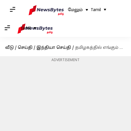
மேலும்
Tamil
Tamil
வீடு
/
செய்தி
/
இந்தியா செய்தி
/
தமிழகத்தில் எங்கும் குழந்தைகளுக்கு அழுகிய முட்டைகள் வழங்கப்படவில்லை-விளக்கமளிக்கும் அமைச்சர் கீதா ஜீவன்
ADVERTISEMENT