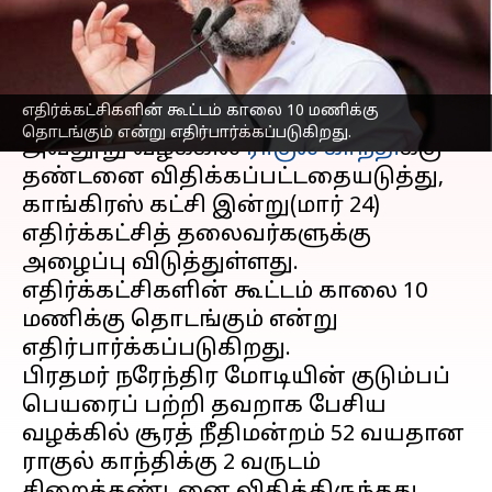
மாபெரும் போராட்டம்
எழுதியவர்
Mar 24, 2023
10:46 am
Sindhuja SM
செய்தி முன்னோட்டம்
எதிர்க்கட்சிகளின் கூட்டம் காலை 10 மணிக்கு
தொடங்கும் என்று எதிர்பார்க்கப்படுகிறது.
அவதூறு வழக்கில்
ராகுல் காந்தி
க்கு
தண்டனை விதிக்கப்பட்டதையடுத்து,
காங்கிரஸ் கட்சி இன்று(மார் 24)
எதிர்க்கட்சித் தலைவர்களுக்கு
அழைப்பு விடுத்துள்ளது.
எதிர்க்கட்சிகளின் கூட்டம் காலை 10
மணிக்கு தொடங்கும் என்று
எதிர்பார்க்கப்படுகிறது.
பிரதமர் நரேந்திர மோடியின் குடும்பப்
பெயரைப் பற்றி தவறாக பேசிய
வழக்கில் சூரத் நீதிமன்றம் 52 வயதான
ராகுல் காந்திக்கு 2 வருடம்