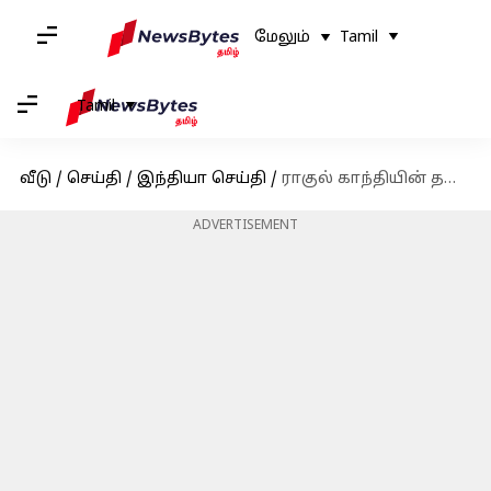
மேலும்
Tamil
Tamil
வீடு
/
செய்தி
/
இந்தியா செய்தி
/
ராகுல் காந்தியின் தகுதி நீக்க பிரச்சனை: டெல்லியில் காங்கிரஸின் மாபெரும் போராட்டம்
ADVERTISEMENT