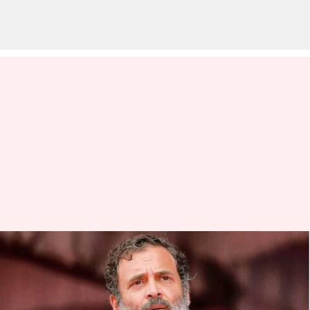
ராகுல் காந்தியின் தகுதி
நீக்க பிரச்சனை:
டெல்லியில் காங்கிரஸின்